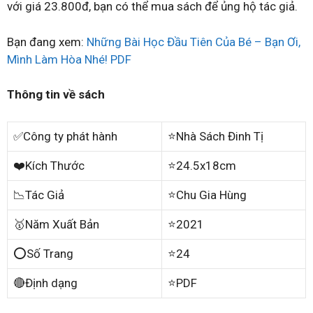
với giá 23.800đ, bạn có thể mua sách để ủng hộ tác giả.
Bạn đang xem:
Những Bài Học Đầu Tiên Của Bé – Bạn Ơi,
Mình Làm Hòa Nhé! PDF
Thông tin về sách
✅Công ty phát hành
⭐Nhà Sách Đinh Tị
❤️Kích Thước
⭐24.5x18cm
📉Tác Giả
⭐Chu Gia Hùng
🥇Năm Xuất Bản
⭐2021
⭕Số Trang
⭐24
🔴Định dạng
⭐PDF