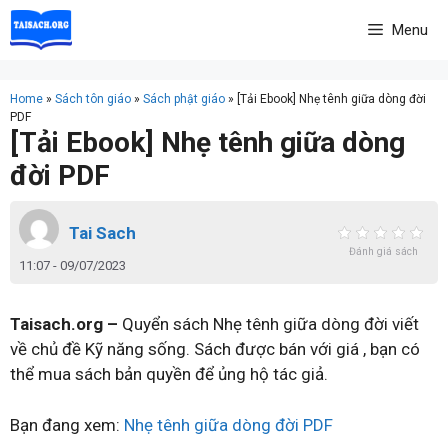
Skip
Menu
to
content
Home
»
Sách tôn giáo
»
Sách phật giáo
»
[Tải Ebook] Nhẹ tênh giữa dòng đời
PDF
[Tải Ebook] Nhẹ tênh giữa dòng
đời PDF
Tai Sach
Đánh giá sách
11:07 - 09/07/2023
Taisach.org –
Quyển sách Nhẹ tênh giữa dòng đời viết
về chủ đề Kỹ năng sống. Sách được bán với giá , bạn có
thể mua sách bản quyền để ủng hộ tác giả.
Bạn đang xem:
Nhẹ tênh giữa dòng đời PDF