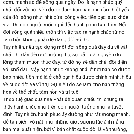
cơm, manh áo để sống qua ngày. Đó là hạnh phúc quý
nhất đối với họ. Nếu được đảm bảo các nhu cầu thiết yếu
của đời sống như: nhà cửa, công việc, tiền bạc, sức khỏe
v.v… thì con người mới nghĩ đến hạnh phúc tâm hồn. Nếu
đời sống quá thiếu thốn thì việc tạo ra hạnh phúc từ nơi
tâm hồn không phải dễ dàng đối với họ.
Tuy nhiên, nếu tạo dựng một đời sống quá đầy đủ về vật
chất thì dẫn đến sự hưởng thụ, sự bất toại nguyện do
lòng tham muốn thúc đẩy, từ đó họ sẽ dần phải đối diện
với khổ đau. Vậy hạnh phúc không phải ở nơi bạn có được
bao nhiêu tiền mà là ở chỗ bạn hiểu được chính mình, hiểu
về cuộc đời và vũ trụ. Sự hiểu đó sẽ làm cho bạn thăng
hoa về thể chất, tâm hồn và trí tuệ.
Theo tuệ giác của nhà Phật để quán chiếu thì chúng ta
thấy hạnh phúc như trên con người tưởng như là tuyệt
đỉnh. Tuy nhiên, hạnh phúc ấy dường như rất mong manh,
dễ tan biến, vỡ nát như những giọt sương lúc ánh nắng
ban mai xuất hiện, bởi vì bản chất cuộc đời là vô thường,