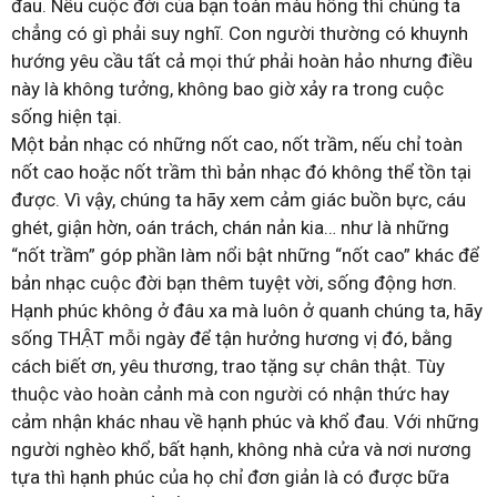
đau. Nếu cuộc đời của bạn toàn màu hồng thì chúng ta
chẳng có gì phải suy nghĩ. Con người thường có khuynh
hướng yêu cầu tất cả mọi thứ phải hoàn hảo nhưng điều
này là không tưởng, không bao giờ xảy ra trong cuộc
sống hiện tại.
Một bản nhạc có những nốt cao, nốt trầm, nếu chỉ toàn
nốt cao hoặc nốt trầm thì bản nhạc đó không thể tồn tại
được. Vì vậy, chúng ta hãy xem cảm giác buồn bực, cáu
ghét, giận hờn, oán trách, chán nản kia… như là những
“nốt trầm” góp phần làm nổi bật những “nốt cao” khác để
bản nhạc cuộc đời bạn thêm tuyệt vời, sống động hơn.
Hạnh phúc không ở đâu xa mà luôn ở quanh chúng ta, hãy
sống THẬT mỗi ngày để tận hưởng hương vị đó, bằng
cách biết ơn, yêu thương, trao tặng sự chân thật. Tùy
thuộc vào hoàn cảnh mà con người có nhận thức hay
cảm nhận khác nhau về hạnh phúc và khổ đau. Với những
người nghèo khổ, bất hạnh, không nhà cửa và nơi nương
tựa thì hạnh phúc của họ chỉ đơn giản là có được bữa