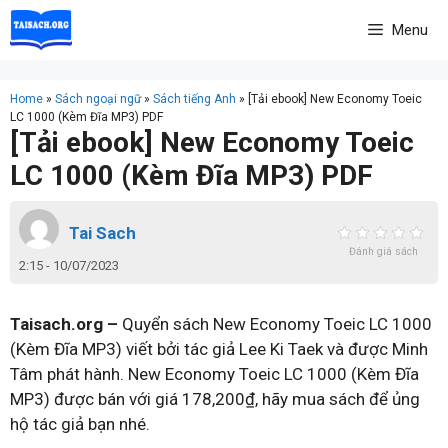
Skip
Menu
to
content
Home
»
Sách ngoại ngữ
»
Sách tiếng Anh
»
[Tải ebook] New Economy Toeic
LC 1000 (Kèm Đĩa MP3) PDF
[Tải ebook] New Economy Toeic
LC 1000 (Kèm Đĩa MP3) PDF
Tai Sach
Đánh giá sách
2:15 - 10/07/2023
Taisach.org –
Quyển sách New Economy Toeic LC 1000
(Kèm Đĩa MP3) viết bởi tác giả Lee Ki Taek và được Minh
Tâm phát hành. New Economy Toeic LC 1000 (Kèm Đĩa
MP3) được bán với giá 178,200₫, hãy mua sách để ủng
hộ tác giả bạn nhé.