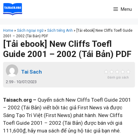
Skip
Menu
to
content
Home
»
Sách ngoại ngữ
»
Sách tiếng Anh
»
[Tải ebook] New Cliffs Toefl Guide
2001 – 2002 (Tái Bản) PDF
[Tải ebook] New Cliffs Toefl
Guide 2001 – 2002 (Tái Bản) PDF
Tai Sach
Đánh giá sách
2:59 - 10/07/2023
Taisach.org –
Quyển sách New Cliffs Toefl Guide 2001
– 2002 (Tái Bản) viết bởi tác giả First News và được
Sáng Tạo Trí Việt (First News) phát hành. New Cliffs
Toefl Guide 2001 – 2002 (Tái Bản) được bán với giá
111,600₫, hãy mua sách để ủng hộ tác giả bạn nhé.