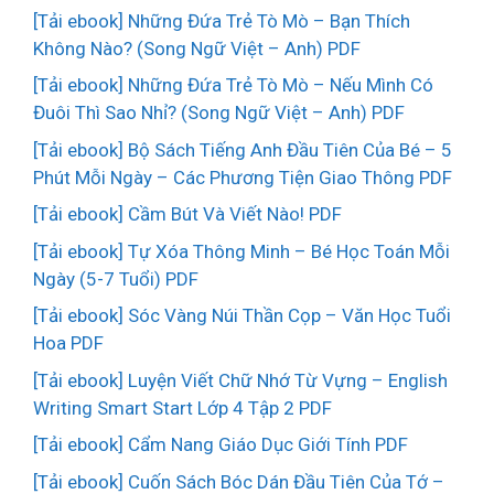
[Tải ebook] Những Đứa Trẻ Tò Mò – Bạn Thích
Không Nào? (Song Ngữ Việt – Anh) PDF
[Tải ebook] Những Đứa Trẻ Tò Mò – Nếu Mình Có
Đuôi Thì Sao Nhỉ? (Song Ngữ Việt – Anh) PDF
[Tải ebook] Bộ Sách Tiếng Anh Đầu Tiên Của Bé – 5
Phút Mỗi Ngày – Các Phương Tiện Giao Thông PDF
[Tải ebook] Cầm Bút Và Viết Nào! PDF
[Tải ebook] Tự Xóa Thông Minh – Bé Học Toán Mỗi
Ngày (5-7 Tuổi) PDF
[Tải ebook] Sóc Vàng Núi Thần Cọp – Văn Học Tuổi
Hoa PDF
[Tải ebook] Luyện Viết Chữ Nhớ Từ Vựng – English
Writing Smart Start Lớp 4 Tập 2 PDF
[Tải ebook] Cẩm Nang Giáo Dục Giới Tính PDF
[Tải ebook] Cuốn Sách Bóc Dán Đầu Tiên Của Tớ –