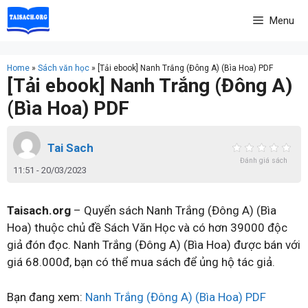
Skip
Menu
to
content
Home
»
Sách văn học
»
[Tải ebook] Nanh Trắng (Đông A) (Bìa Hoa) PDF
[Tải ebook] Nanh Trắng (Đông A)
(Bìa Hoa) PDF
Tai Sach
Đánh giá sách
11:51 - 20/03/2023
Taisach.org
– Quyển sách Nanh Trắng (Đông A) (Bìa
Hoa) thuộc chủ đề Sách Văn Học và có hơn 39000 độc
giả đón đọc. Nanh Trắng (Đông A) (Bìa Hoa) được bán với
giá 68.000đ, bạn có thể mua sách để ủng hộ tác giả.
Bạn đang xem:
Nanh Trắng (Đông A) (Bìa Hoa) PDF