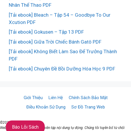
Nhân Thể Thao PDF
[Tải ebook] Bleach – Tập 54 – Goodbye To Our
Xcution PDF
[Tải ebook] Gokusen – Tập 13 PDF
[Tải ebook] Giữa Trời Chiếc Bánh Gatô PDF
[Tải ebook] Không Biết Làm Sao Để Trưởng Thành
PDF
[Tải ebook] Chuyên Đề Bồi Dưỡng Hóa Học 9 PDF
Giới Thiệu
Liên Hệ
Chính Sách Bảo Mật
Điều Khoản Sử Dụng
Sơ Đồ Trang Web
©2021 ♥ TaiSach.Org
Báo Lỗi Sách
Website đang sử dụng AI để biên tập nội dung tự động. Chúng tôi tuyên bố từ chối