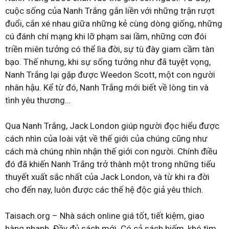
cuộc sống của Nanh Trắng gắn liền với những trận rượt
đuổi, cắn xé nhau giữa những kẻ cùng dòng giống, những
cú đánh chí mạng khi lỡ phạm sai lầm, những cơn đói
triền miên tưởng có thể lìa đời, sự tù đày giam cầm tàn
bạo. Thế nhưng, khi sự sống tưởng như đã tuyệt vọng,
Nanh Trắng lại gặp được Weedon Scott, một con người
nhân hậu. Kể từ đó, Nanh Trắng mới biết về lòng tin và
tình yêu thương…
Qua Nanh Trắng, Jack London giúp người đọc hiểu được
cách nhìn của loài vật về thế giới của chúng cũng như
cách mà chúng nhìn nhận thế giới con người. Chính điều
đó đã khiến Nanh Trắng trở thành một trong những tiểu
thuyết xuất sắc nhất của Jack London, và từ khi ra đời
cho đến nay, luôn được các thế hệ độc giả yêu thích.
Taisach.org – Nhà sách online giá tốt, tiết kiệm, giao
hàng nhanh. Đầy đủ sách mới. Có cả sách hiếm, khó tìm.