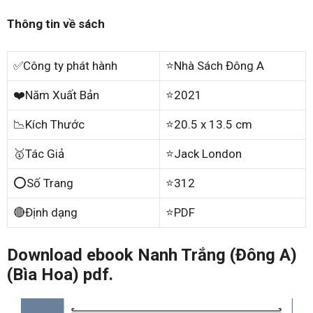
Thông tin về sách
✅Công ty phát hành
⭐Nhà Sách Đông A
❤️Năm Xuất Bản
⭐2021
📉Kích Thước
⭐20.5 x 13.5 cm
🥇Tác Giả
⭐Jack London
⭕Số Trang
⭐312
🔴Định dạng
⭐PDF
Download ebook Nanh Trắng (Đông A)
(Bìa Hoa) pdf.