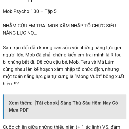
Mob Psycho 100 – Tập 5
NHẰM CỨU EM TRAI MOB XÂM NHẬP TỔ CHỨC SIÊU
NĂNG LỰC NỌ…
Sau trận đối đầu không cân sức với những năng lực gia
người lớn, Mob đã phải chứng kiến em trai mình là Ritsu
bị chúng bắt đi. Đề cứu cậu bé, Mob, Teru và Má Lúm
cùng nhau lên kế hoạch xâm nhập tổ chức địch, nhưng
một toán năng lực gia tự xưng là “Móng Vuốt” bỗng xuất
hiện..!!?
Xem thêm:
[Tải ebook] Sáng Thứ Sáu Hôm Nay Có
Mưa PDF
Cuộc chiến giữa những thiếu niên (+ 1 ác linh) VS. đảm