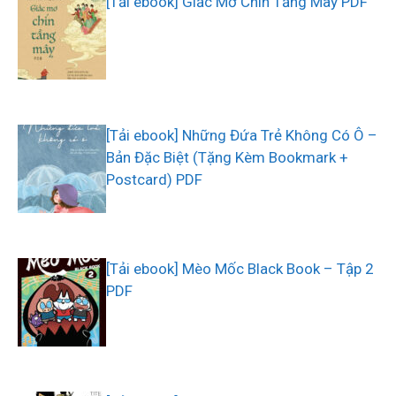
[Tải ebook] Giấc Mơ Chín Tầng Mây PDF
[Tải ebook] Những Đứa Trẻ Không Có Ô –
Bản Đặc Biệt (Tặng Kèm Bookmark +
Postcard) PDF
[Tải ebook] Mèo Mốc Black Book – Tập 2
PDF