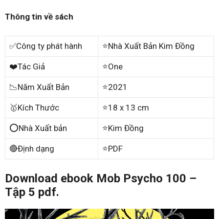
Thông tin về sách
✅Công ty phát hành
⭐Nhà Xuất Bản Kim Đồng
❤️Tác Giả
⭐One
📉Năm Xuất Bản
⭐2021
🥇Kích Thước
⭐18 x 13 cm
⭕Nhà Xuất bản
⭐Kim Đồng
🔴Định dạng
⭐PDF
Download ebook Mob Psycho 100 –
Tập 5 pdf.