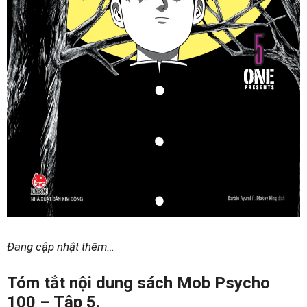
Đang cập nhật thêm…
Tóm tắt nội dung sách Mob Psycho
100 – Tập 5.