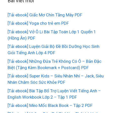
Bài viết mới
[Tải ebook] Giấc Mơ Chín Tầng Mây PDF
[Tải ebook] Yoga cho trẻ em PDF
[Tải ebook] Vở Ô Li Bài Tập Toán Lớp 1 Quyển 1
(Hồng Ân) PDF
[Tải ebook] Luyện Giải Bộ Đề Bồi Dưỡng Học Sinh
Giỏi Tiếng Anh Lớp 4 PDF
[Tải ebook] Những Đứa Trẻ Không Có Ô – Bản Đặc
Biệt (Tặng Kèm Bookmark + Postcard) PDF
[Tải ebook] Super Kids – Siêu Nhân Nhí – Jack, Siêu
Nhân Chăm Sóc Sức Khỏe PDF
[Tải ebook] Bài Tập Bổ Trợ Luyện Viết Tiếng Anh –
English Workbook Lớp 2 – Tập 1 PDF
[Tải ebook] Mèo Mốc Black Book – Tập 2 PDF