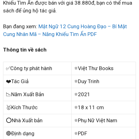
Khiếu Tìm Ẩn được bán với giá 38.880đ, bạn có thể mua
sách để ủng hộ tác giả.
Bạn đang xem:
Mật Ngữ 12 Cung Hoàng Đạo – Bí Mật
Cung Nhân Mã – Năng Khiếu Tìm Ẩn PDF
Thông tin về sách
✅Công ty phát hành
⭐Việt Thư Books
❤️Tác Giả
⭐Duy Trinh
📉Năm Xuất Bản
⭐2021
🥇Kích Thước
⭐18 x 11 cm
⭕Nhà Xuất bản
⭐Phụ Nữ Việt Nam
🔴Định dạng
⭐PDF