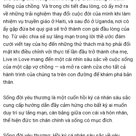
tiếng của chồng. Và trong chi tiết đau lòng, cô ấy mở ra
về những trải nghiệm thay đổi cuộc đời của mình khi làm
nhiệm vụ truyền giáo ở Haiti, và sau đó ở Uganda, nơi cô
ấy gặp đứa bé quý giá sẽ trở thành con gái đầu lòng của
họ. Từ việc chia sẻ sự lãng mạn trong lời thề ước đám
cưới viết tay của họ đến những thử thách mà họ phải đối
mặt khi điều chỉnh với thực tế lần đầu trở thành cha mẹ,
Live in Love mang đến một cái nhìn sâu sắc về cuộc sống
của một cặp vợ chồng — và mở ra cánh cửa cho tất cả
hành trình của chúng ta trên con đường để khám phá bản
thân.
Sống đời yêu thương là một cuốn hồi ký cá nhân sâu sắc
cung cấp hướng dẫn đầy cảm hứng cho bất kỳ ai muốn
duy trì sự lãng mạn, cân bằng giữa con cái và hôn nhân,
thể hiện đức tin chân chính và sống có mục đích.
Sống đời yêu thương: Hồi ký cá nhân sâu sắc về yêu