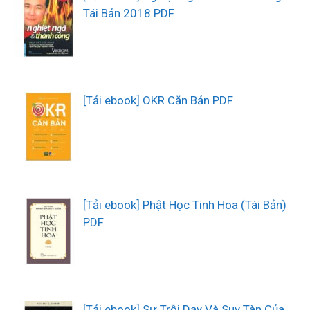
Tái Bản 2018 PDF
[Tải ebook] OKR Căn Bản PDF
[Tải ebook] Phật Học Tinh Hoa (Tái Bản)
PDF
[Tải ebook] Sự Trỗi Dạy Và Suy Tàn Của