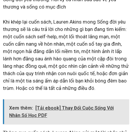
thương và sống có mục đích
Khi khép lại cuốn sách, Lauren Akins mong Sống đời yêu
thương sẽ là câu trả lời cho những gì bạn đang tìm kiếm:
một cuốn sách self-help, một lối thoát lãng mạn, một
cuốn cẩm nang về hôn nhân, một cuốn sổ tay gia đình,
một ngọn hải đăng dẫn lối niềm tin, một hình ảnh ít lấp
lánh hơn đằng sau ánh hào quang của một cặp đôi trong
làng nhạc đồng quê, một góc nhìn cận cảnh về những thử
thách của quy trình nhận con nuôi quốc tế, hoặc đơn giản
chỉ là một tia sáng ấm áp dẫn lối bạn khỏi bóng đêm bao
trùm. Hoặc có thể là tất cả những điều đó.
Xem thêm:
[Tải ebook] Thay Đổi Cuộc Sống Với
Nhân Số Học PDF