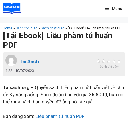
Skip
Menu
to
content
Home
»
Sách tôn giáo
»
Sách phật giáo
»
[Tải Ebook] Liễu phàm tứ huấn PDF
[Tải Ebook] Liễu phàm tứ huấn
PDF
Tai Sach
Đánh giá sách
1:22 - 10/07/2023
Taisach.org –
Quyển sách Liễu phàm tứ huấn viết về chủ
đề Kỹ năng sống. Sách được bán với giá 36.800₫, bạn có
thể mua sách bản quyền để ủng hộ tác giả.
Bạn đang xem:
Liễu phàm tứ huấn PDF