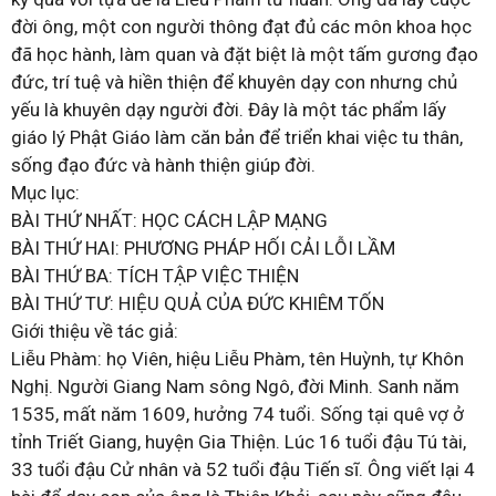
đời ông, một con người thông đạt đủ các môn khoa học
đã học hành, làm quan và đặt biệt là một tấm gương đạo
đức, trí tuệ và hiền thiện để khuyên dạy con nhưng chủ
yếu là khuyên dạy người đời. Đây là một tác phẩm lấy
giáo lý Phật Giáo làm căn bản để triển khai việc tu thân,
sống đạo đức và hành thiện giúp đời.
Mục lục:
BÀI THỨ NHẤT: HỌC CÁCH LẬP MẠNG
BÀI THỨ HAI: PHƯƠNG PHÁP HỐI CẢI LỖI LẦM
BÀI THỨ BA: TÍCH TẬP VIỆC THIỆN
BÀI THỨ TƯ: HIỆU QUẢ CỦA ĐỨC KHIÊM TỐN
Giới thiệu về tác giả:
Liễu Phàm: họ Viên, hiệu Liễu Phàm, tên Huỳnh, tự Khôn
Nghị. Người Giang Nam sông Ngô, đời Minh. Sanh năm
1535, mất năm 1609, hưởng 74 tuổi. Sống tại quê vợ ở
tỉnh Triết Giang, huyện Gia Thiện. Lúc 16 tuổi đậu Tú tài,
33 tuổi đậu Cử nhân và 52 tuổi đậu Tiến sĩ. Ông viết lại 4