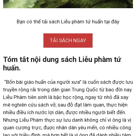
Bạn có thể tải sách Liễu phàm tứ huấn tại đây
TẢI SÁCH NGAY
Tóm tắt nội dung sách Liễu phàm tứ
huấn.
“Bốn bài giáo huấn của người xưa” là cuốn sách được lưu
truyền rộng rãi trong dân gian Trung Quốc từ bao đời nay.
Liễu Phàm tiên sinh là bậc học rộng, ngay từ nhỏ đã say
mê nghiên cứu sách vở, sau đỗ đạt làm quan, thực hiện
nhiều điều ích nước lợi dân, được nhiều người biết đến.
Nhưng Liễu Phàm thực sự lưu danh không chỉ vì ông là vị
quan cương trực, đuợc nhân dân yêu mến, có nhiều công
lao với triều đình, mà hơn hết là vì ông đã dành nhiều tâm