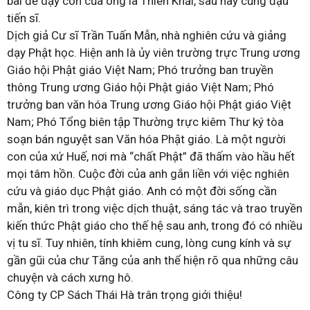
bài để dạy con của ông là Thiên Khải, sau này cũng đậu
tiến sĩ.
Dịch giả Cư sĩ Trần Tuấn Mẫn, nhà nghiên cứu và giảng
dạy Phật học. Hiện anh là ủy viên trường trực Trung ương
Giáo hội Phật giáo Việt Nam; Phó trưởng ban truyền
thông Trung ương Giáo hội Phật giáo Việt Nam; Phó
trưởng ban văn hóa Trung ương Giáo hội Phật giáo Việt
Nam; Phó Tổng biên tập Thường trực kiêm Thư ký tòa
soạn bán nguyệt san Văn hóa Phật giáo. Là một người
con của xứ Huế, nơi mà “chất Phật” đã thấm vào hầu hết
mọi tâm hồn. Cuộc đời của anh gắn liền với việc nghiên
cứu và giáo dục Phật giáo. Anh có một đời sống cần
mẫn, kiên trì trong việc dịch thuật, sáng tác và trao truyền
kiến thức Phật giáo cho thế hệ sau anh, trong đó có nhiều
vị tu sĩ. Tuy nhiên, tính khiêm cung, lòng cung kính và sự
gần gũi của chư Tăng của anh thể hiện rõ qua những câu
chuyện và cách xưng hô.
Công ty CP Sách Thái Hà trân trọng giới thiệu!