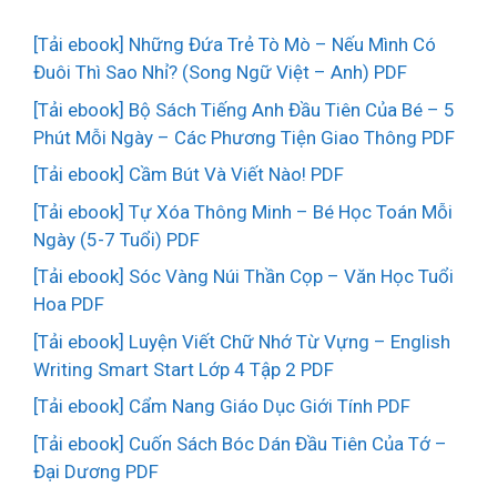
[Tải ebook] Những Đứa Trẻ Tò Mò – Nếu Mình Có
Đuôi Thì Sao Nhỉ? (Song Ngữ Việt – Anh) PDF
[Tải ebook] Bộ Sách Tiếng Anh Đầu Tiên Của Bé – 5
Phút Mỗi Ngày – Các Phương Tiện Giao Thông PDF
[Tải ebook] Cầm Bút Và Viết Nào! PDF
[Tải ebook] Tự Xóa Thông Minh – Bé Học Toán Mỗi
Ngày (5-7 Tuổi) PDF
[Tải ebook] Sóc Vàng Núi Thần Cọp – Văn Học Tuổi
Hoa PDF
[Tải ebook] Luyện Viết Chữ Nhớ Từ Vựng – English
Writing Smart Start Lớp 4 Tập 2 PDF
[Tải ebook] Cẩm Nang Giáo Dục Giới Tính PDF
[Tải ebook] Cuốn Sách Bóc Dán Đầu Tiên Của Tớ –
Đại Dương PDF