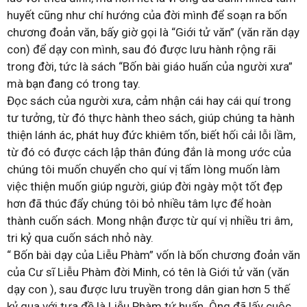
huyết cũng như chí hướng của đời mình để soạn ra bốn
chương đoản văn, bấy giờ gọi là “Giới tử văn” (văn răn dạy
con) để dạy con mình, sau đó được lưu hành rộng rãi
trong đời, tức là sách “Bốn bài giáo huấn của người xưa”
mà bạn đang có trong tay.
Đọc sách của người xưa, cảm nhận cái hay cái quí trong
tư tưởng, từ đó thực hành theo sách, giúp chúng ta hành
thiện lánh ác, phát huy đức khiêm tốn, biết hối cải lỗi lầm,
từ đó có được cách lập thân đúng đắn là mong ước của
chúng tôi muốn chuyển cho quí vị tấm lòng muốn làm
việc thiện muốn giúp người, giúp đời ngày một tốt đẹp
hơn đã thúc đẩy chúng tôi bỏ nhiều tâm lực để hoàn
thành cuốn sách. Mong nhận được từ quí vị nhiều tri âm,
tri kỷ qua cuốn sách nhỏ này.
“ Bốn bài dạy của Liễu Phàm” vốn là bốn chương đoản văn
của Cư sĩ Liễu Phàm đời Minh, có tên là Giới tử văn (văn
dạy con ), sau được lưu truyền trong dân gian hơn 5 thế
kỷ qua với tựa đề là Liễu Phàm tứ huấn. Ông đã lấy cuộc