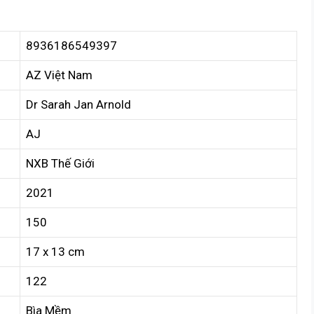
8936186549397
AZ Việt Nam
Dr Sarah Jan Arnold
AJ
NXB Thế Giới
2021
150
17 x 13 cm
122
Bìa Mềm