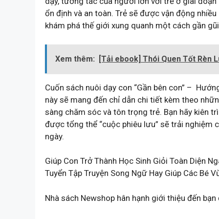
dạy, tương tác của người lớn với trẻ ở giai đoạn
ổn định và an toàn. Trẻ sẽ được vận động nhiều 
khám phá thế giới xung quanh một cách gần gũi,
Xem thêm:
[Tải ebook] Thói Quen Tốt Rèn L
Cuốn sách nuôi dạy con “Gần bên con” – Hướng 
này sẽ mang đến chỉ dẫn chi tiết kèm theo những
sàng chăm sóc và tôn trọng trẻ. Bạn hãy kiên tr
được tổng thể “cuộc phiêu lưu” sẽ trải nghiệm 
ngày.
Giúp Con Trở Thành Học Sinh Giỏi Toàn Diện Ng
Tuyển Tập Truyện Song Ngữ Hay Giúp Các Bé Vừa
Nhà sách Newshop hân hạnh giới thiệu đến bạn 