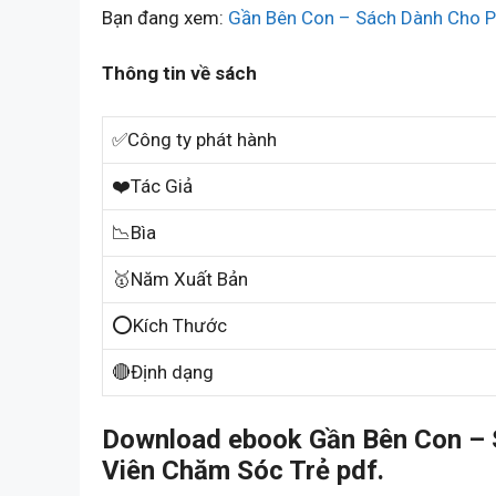
Bạn đang xem:
Gần Bên Con – Sách Dành Cho P
Thông tin về sách
✅Công ty phát hành
❤️Tác Giả
📉Bìa
🥇Năm Xuất Bản
⭕Kích Thước
🔴Định dạng
Download ebook Gần Bên Con – 
Viên Chăm Sóc Trẻ pdf.