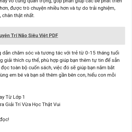
 này vô cùng quan trọng, góp phần giúp các bé phát triển
hơn, được trò chuyện nhiều hơn và tự do trải nghiệm,
 chân thật nhất.
uyện Trí Não Siêu Việt PDF
dẫn chăm sóc và tương tác với trẻ từ 0-15 tháng tuổi
 giải thích cụ thể, phù hợp giúp bạn thêm tự tin để sẵn
ì đọc toàn bộ cuốn sách, việc đó sẽ giúp bạn nắm bắt
cùng em bé và bạn sẽ thêm gần bên con, hiểu con mỗi
ay Từ Lớp 1
 Giải Trí Vừa Học Thật Vui
đọc!