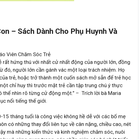
Con – Sách Dành Cho Phụ Huynh Và
áo Viên Chăm Sóc Trẻ
rẻ rất hứng thú với nhất cử nhất động của người lớn, đồng
 đó, người lớn cần gánh vác một loại trách nhiệm. Họ
của trẻ, hoặc trở thành một cuốn sách mở sẵn để trẻ học
một chỉ huy thì trước mặt trẻ cần tập trung chú ý thực
ó thể nhìn rõ từng cử động một.” – Trích lời bà Maria
ục nổi tiếng thế giới.
0-15 tháng tuổi là công việc không hề dễ với các bố mẹ
ôn có những thay đổi liên tục về cân nặng, chiều cao, nét
 vậy mà những kiến thức và kinh nghiệm chăm sóc, nuôi