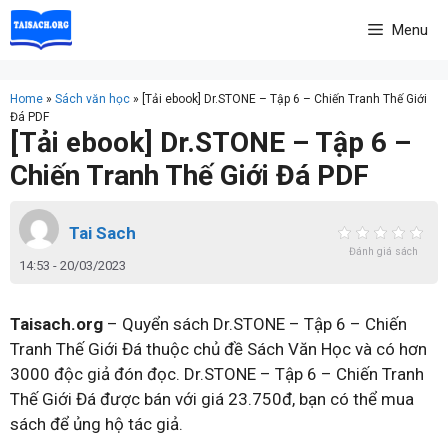
Skip
Menu
to
content
Home
»
Sách văn học
»
[Tải ebook] Dr.STONE – Tập 6 – Chiến Tranh Thế Giới
Đá PDF
[Tải ebook] Dr.STONE – Tập 6 –
Chiến Tranh Thế Giới Đá PDF
Tai Sach
Đánh giá sách
14:53 - 20/03/2023
Taisach.org
– Quyển sách Dr.STONE – Tập 6 – Chiến
Tranh Thế Giới Đá thuộc chủ đề Sách Văn Học và có hơn
3000 độc giả đón đọc. Dr.STONE – Tập 6 – Chiến Tranh
Thế Giới Đá được bán với giá 23.750đ, bạn có thể mua
sách để ủng hộ tác giả.