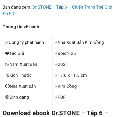
Bạn đang xem:
Dr.STONE – Tập 6 – Chiến Tranh Thế Giới
Đá PDF
Thông tin về sách
✅Công ty phát hành
⭐Nhà Xuất Bản Kim Đồng
❤️Tác Giả
⭐Boichi 25
📉Năm Xuất Bản
⭐2021
🥇Kích Thước
⭐17.6 x 11.3 cm
⭕Nhà Xuất bản
⭐Kim Đồng
🔴Định dạng
⭐PDF
Download ebook Dr.STONE – Tập 6 –