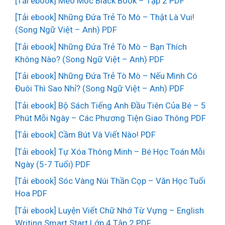
[Tải ebook] Mèo Mốc Black Book – Tập 2 PDF
[Tải ebook] Những Đứa Trẻ Tò Mò – Thật Là Vui!
(Song Ngữ Việt – Anh) PDF
[Tải ebook] Những Đứa Trẻ Tò Mò – Bạn Thích
Không Nào? (Song Ngữ Việt – Anh) PDF
[Tải ebook] Những Đứa Trẻ Tò Mò – Nếu Mình Có
Đuôi Thì Sao Nhỉ? (Song Ngữ Việt – Anh) PDF
[Tải ebook] Bộ Sách Tiếng Anh Đầu Tiên Của Bé – 5
Phút Mỗi Ngày – Các Phương Tiện Giao Thông PDF
[Tải ebook] Cầm Bút Và Viết Nào! PDF
[Tải ebook] Tự Xóa Thông Minh – Bé Học Toán Mỗi
Ngày (5-7 Tuổi) PDF
[Tải ebook] Sóc Vàng Núi Thần Cọp – Văn Học Tuổi
Hoa PDF
[Tải ebook] Luyện Viết Chữ Nhớ Từ Vựng – English
Writing Smart Start Lớp 4 Tập 2 PDF