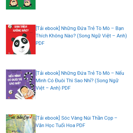
[Tải ebook] Những Đứa Trẻ Tò Mò – Bạn
Thích Không Nào? (Song Ngữ Việt – Anh)
PDF
[Tải ebook] Những Đứa Trẻ Tò Mò – Nếu
Mình Có Đuôi Thì Sao Nhỉ? (Song Ngữ
Việt – Anh) PDF
[Tải ebook] Sóc Vàng Núi Thần Cọp –
Văn Học Tuổi Hoa PDF