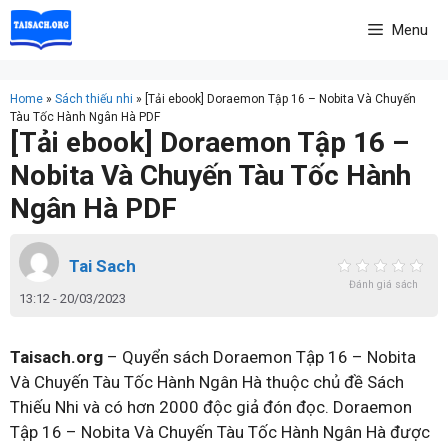
Skip
Menu
to
content
Home
»
Sách thiếu nhi
»
[Tải ebook] Doraemon Tập 16 – Nobita Và Chuyến
Tàu Tốc Hành Ngân Hà PDF
[Tải ebook] Doraemon Tập 16 –
Nobita Và Chuyến Tàu Tốc Hành
Ngân Hà PDF
Tai Sach
Đánh giá sách
13:12 - 20/03/2023
Taisach.org
– Quyển sách Doraemon Tập 16 – Nobita
Và Chuyến Tàu Tốc Hành Ngân Hà thuộc chủ đề Sách
Thiếu Nhi và có hơn 2000 độc giả đón đọc. Doraemon
Tập 16 – Nobita Và Chuyến Tàu Tốc Hành Ngân Hà được