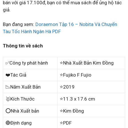
bán với giá 17.100đ, bạn có thể mua sách để ủng hộ tác
giả.
Bạn đang xem:
Doraemon Tập 16 – Nobita Và Chuyến
Tàu Tốc Hành Ngân Hà PDF
Thông tin về sách
✅Công ty phát hành
⭐Nhà Xuất Bản Kim Đồng
❤️Tác Giả
⭐Fujiko F Fujio
📉Năm Xuất Bản
⭐2019
🥇Kích Thước
⭐11.3 x 17.6 cm
⭕Nhà Xuất bản
⭐Kim Đồng
🔴Định dạng
⭐PDF