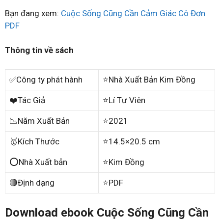
Bạn đang xem:
Cuộc Sống Cũng Cần Cảm Giác Cô Đơn
PDF
Thông tin về sách
✅Công ty phát hành
⭐Nhà Xuất Bản Kim Đồng
❤️Tác Giả
⭐Lí Tư Viên
📉Năm Xuất Bản
⭐2021
🥇Kích Thước
⭐14.5×20.5 cm
⭕Nhà Xuất bản
⭐Kim Đồng
🔴Định dạng
⭐PDF
Download ebook Cuộc Sống Cũng Cần