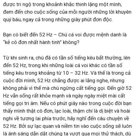
được tri ngộ trong khoảnh khắc thinh lặng một mình,
đem đến cho cuộc sống của mỗi người những lời khuyên
quý báu, ngay cả trong những giây phút đơn độc.
Bạn có biết đến 52 Hz – Chú cá voi được mệnh danh là
“kẻ cô đơn nhất hành tinh” không?
Từ khi sinh ra, chú đã có tần số tiếng kêu bất thường, lên
đến 52 Hz, trong khi những loài cá voi khác có tần số
tiếng kêu trong khoảng từ 10 – 32 Hz. Và thế là trong cả
cuộc đời mình, 52 Hz chẳng được ai lắng nghe, nhưng
không phải vì thế mà chú ngừng cất tiếng gọi. Đến giờ 52
Hz vẫn sống rất khỏe mạnh và ngày ngày miệt mài cất
tiếng gọi tri âm. Nếu có phút giây nào trong cuộc đời bạn
thấy mình thật cô đơn, lạc loài, thậm chí là dị biệt và hoài
nghi về tương lai phía trước, hãy nghĩ đến câu chuyện về
52 Hz. Bởi sự lạc quan và niềm tin vào cuộc sống sẽ luôn
là ánh sáng dẫn dắt chúng ta vượt qua mọi thử thách, dù