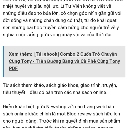
nhiệt huyết và giàu nội lực. Lí Tư Viên không viết về
những điều đao to búa lớn, cô chọn góc nhìn gần gũi với
đời sống và những chân dung có thật, từ đó khái quát
nên những bài học truyền cảm hứng cho người trẻ về ý
nghĩa cuộc sống giữa vòng xoáy vội vã của thời đại.
Xem thêm:
[Tải ebook] Combo 2 Cuốn Trò Chuyện
Cùng Tony - Trên Đường Băng và Cà Phê Cùng Tony
PDF
Từ sách tham khảo, sách giáo khoa, giáo trình, truyện,
tiểu thuyết… đều có bán trên các nhà sách online.
Điểm khác biệt giữa Newshop với các trang web bán
sách online khác chính là một Blog review sách hữu ích
cho người dùng. Trước khi ra quyết định mua sản phẩm
nào, bạn có thể tìm hiểu trước những review ngay tại