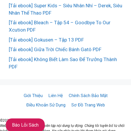
[Tải ebook] Super Kids – Siêu Nhân Nhí – Derek, Siêu
Nhân Thể Thao PDF
[Tải ebook] Bleach – Tập 54 – Goodbye To Our
Xcution PDF
[Tải ebook] Gokusen – Tập 13 PDF
[Tải ebook] Giữa Trời Chiếc Bánh Gatô PDF
[Tải ebook] Không Biết Làm Sao Để Trưởng Thành
PDF
Giới Thiệu
Liên Hệ
Chính Sách Bảo Mật
Điều Khoản Sử Dụng
Sơ Đồ Trang Web
©2021 ♥ TaiSach.Org
Báo Lỗi Sách
Website đang sử dụng AI để biên tập nội dung tự động. Chúng tôi tuyên bố từ chối
trách nhiệm với nội dung tự động. Xin cân nhắc trước khi tham khảo nội dung.