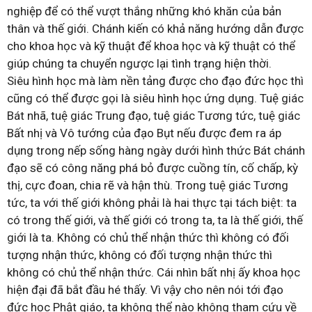
nghiệp để có thể vượt thắng những khó khăn của bản
thân và thế giới. Chánh kiến có khả năng hướng dẫn được
cho khoa học và kỹ thuật để khoa học và kỹ thuật có thể
giúp chúng ta chuyển ngược lại tình trạng hiện thời.
Siêu hình học mà làm nền tảng được cho đạo đức học thì
cũng có thể được gọi là siêu hình học ứng dụng. Tuệ giác
Bát nhã, tuệ giác Trung đạo, tuệ giác Tương tức, tuệ giác
Bất nhị và Vô tướng của đạo Bụt nếu được đem ra áp
dụng trong nếp sống hàng ngày dưới hình thức Bát chánh
đạo sẽ có công năng phá bỏ được cuồng tín, cố chấp, kỳ
thị, cực đoan, chia rẽ và hận thù. Trong tuệ giác Tương
tức, ta với thế giới không phải là hai thực tại tách biệt: ta
có trong thế giới, và thế giới có trong ta, ta là thế giới, thế
giới là ta. Không có chủ thể nhận thức thì không có đối
tượng nhận thức, không có đối tượng nhận thức thì
không có chủ thể nhận thức. Cái nhìn bất nhị ấy khoa học
hiện đại đã bắt đầu hé thấy. Vì vậy cho nên nói tới đạo
đức học Phật giáo, ta không thể nào không tham cứu về