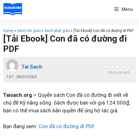
Skip
Menu
to
content
Home
»
Sách tôn giáo
»
Sách phật giáo
»
[Tải Ebook] Con đã có đường đi PDF
[Tải Ebook] Con đã có đường đi
PDF
Tai Sach
Đánh giá sách
7:37 - 09/07/2023
Taisach.org –
Quyển sách Con đã có đường đi viết về
chủ đề Kỹ năng sống. Sách được bán với giá 124.000₫,
bạn có thể mua sách bản quyền để ủng hộ tác giả.
Bạn đang xem:
Con đã có đường đi PDF