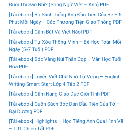
Đuôi Thì Sao Nhỉ? (Song Ngữ Việt – Anh) PDF
[Tải ebook] Bộ Sách Tiếng Anh Đầu Tiên Của Bé – 5
Phút Mỗi Ngày – Các Phương Tiện Giao Thông PDF
[Tải ebook] Cầm Bút Và Viết Nào! PDF
[Tải ebook] Tự Xóa Thông Minh – Bé Học Toán Mỗi
Ngày (5-7 Tuổi) PDF
[Tải ebook] Sóc Vàng Núi Thần Cọp – Văn Học Tuổi
Hoa PDF
[Tải ebook] Luyện Viết Chữ Nhớ Từ Vựng – English
Writing Smart Start Lớp 4 Tập 2 PDF
[Tải ebook] Cẩm Nang Giáo Dục Giới Tính PDF
[Tải ebook] Cuốn Sách Bóc Dán Đầu Tiên Của Tớ –
Đại Dương PDF
[Tải ebook] Highlights – Học Tiếng Anh Qua Hình Vẽ
– 101 Chiếc Tất PDF