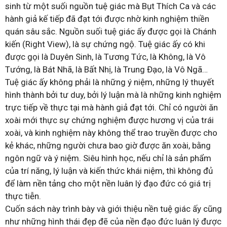
sinh từ một suối nguồn tuệ giác mà Bụt Thích Ca và các
hành giả kế tiếp đã đạt tới được nhờ kinh nghiệm thiền
quán sâu sắc. Nguồn suối tuệ giác ấy được gọi là Chánh
kiến (Right View), là sự chứng ngộ. Tuệ giác ấy có khi
được gọi là Duyên Sinh, là Tương Tức, là Không, là Vô
Tướng, là Bát Nhã, là Bất Nhị, là Trung Đạo, là Vô Ngã…
Tuệ giác ấy không phải là những ý niệm, những lý thuyết
hình thành bởi tư duy, bởi lý luận mà là những kinh nghiệm
trực tiếp về thực tại mà hành giả đạt tới. Chỉ có người ăn
xoài mới thực sự chứng nghiệm được hương vị của trái
xoài, và kinh nghiệm này không thể trao truyền được cho
kẻ khác, những người chưa bao giờ được ăn xoài, bằng
ngôn ngữ và ý niệm. Siêu hình học, nếu chỉ là sản phẩm
của trí năng, lý luận và kiến thức khái niệm, thì không đủ
để làm nền tảng cho một nền luân lý đạo đức có giá trị
thực tiễn.
Cuốn sách này trình bày và giới thiệu nền tuệ giác ấy cũng
như những hình thái đẹp đẽ của nền đạo đức luân lý được