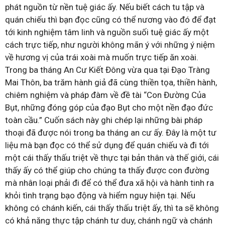
phát nguồn từ nền tuệ giác ấy. Nếu biết cách tu tập và
quán chiếu thì bạn đọc cũng có thể nương vào đó để đạt
tới kinh nghiệm tâm linh và nguồn suối tuệ giác ấy một
cách trực tiếp, như người không mãn ý với những ý niệm
về hương vị của trái xoài mà muốn trực tiếp ăn xoài.
Trong ba tháng An Cư Kiết Đông vừa qua tại Đạo Tràng
Mai Thôn, ba trăm hành giả đã cùng thiền tọa, thiền hành,
chiêm nghiệm và pháp đàm về đề tài “Con Đường Của
Bụt, những đóng góp của đạo Bụt cho một nền đạo đức
toàn cầu.” Cuốn sách này ghi chép lại những bài pháp
thoại đã được nói trong ba tháng an cư ấy. Đây là một tư
liệu mà bạn đọc có thể sử dụng để quán chiếu và đi tới
một cái thấy thấu triệt về thực tại bản thân và thế giới, cái
thấy ấy có thể giúp cho chúng ta thấy được con đường
mà nhân loại phải đi để có thể đưa xã hội và hành tinh ra
khỏi tình trạng bạo động và hiểm nguy hiện tại. Nếu
không có chánh kiến, cái thấy thấu triệt ấy, thì ta sẽ không
có khả năng thực tập chánh tư duy, chánh ngữ và chánh