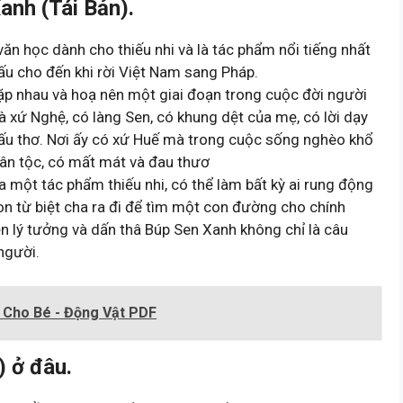
anh (Tái Bản).
n học dành cho thiếu nhi và là tác phẩm nổi tiếng nhất
 ấu cho đến khi rời Việt Nam sang Pháp.
 gặp nhau và hoạ nên một giai đoạn trong cuộc đời người
à xứ Nghệ, có làng Sen, có khung dệt của mẹ, có lời dạy
ấu thơ. Nơi ấy có xứ Huế mà trong cuộc sống nghèo khổ
 dân tộc, có mất mát và đau thươ
 một tác phẩm thiếu nhi, có thể làm bất kỳ ai rung động
on từ biệt cha ra đi để tìm một con đường cho chính
ẹn lý tưởng và dấn thâ Búp Sen Xanh không chỉ là câu
người.
 Cho Bé - Động Vật PDF
 ở đâu.