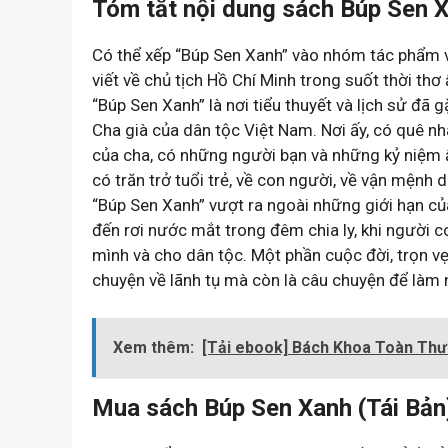
Tóm tắt nội dung sách Búp Sen X
Có thể xếp “Búp Sen Xanh” vào nhóm tác phẩm vă
viết về chủ tịch Hồ Chí Minh trong suốt thời thơ
“Búp Sen Xanh” là nơi tiểu thuyết và lịch sử đã
Cha già của dân tộc Việt Nam. Nơi ấy, có quê nh
của cha, có những người bạn và những kỷ niệm 
có trăn trở tuổi trẻ, về con người, về vận mệnh
“Búp Sen Xanh” vượt ra ngoài những giới hạn của
đến rơi nước mắt trong đêm chia ly, khi người c
mình và cho dân tộc. Một phần cuộc đời, trọn v
chuyện về lãnh tụ mà còn là câu chuyện để làm 
Xem thêm:
[Tải ebook] Bách Khoa Toàn Thư
Mua sách Búp Sen Xanh (Tái Bản)