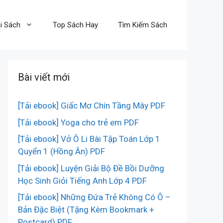
i Sách
Top Sách Hay
Tìm Kiếm Sách
Bài viết mới
[Tải ebook] Giấc Mơ Chín Tầng Mây PDF
[Tải ebook] Yoga cho trẻ em PDF
[Tải ebook] Vở Ô Li Bài Tập Toán Lớp 1
Quyển 1 (Hồng Ân) PDF
[Tải ebook] Luyện Giải Bộ Đề Bồi Dưỡng
Học Sinh Giỏi Tiếng Anh Lớp 4 PDF
[Tải ebook] Những Đứa Trẻ Không Có Ô –
Bản Đặc Biệt (Tặng Kèm Bookmark +
Postcard) PDF