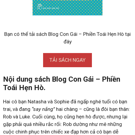
Bạn có thể tải sách Blog Con Gái – Phiền Toái Hẹn Hò tại
đây
TẢI SÁCH NGAY
Nội dung sách Blog Con Gái – Phiền
Toái Hẹn Hò.
Hai cô bạn Natasha và Sophie đã ngấp nghé tuổi có bạn
trai, và đang
“say nắng”
hai chàng – cũng là đôi bạn thân:
Rob và Luke. Cuối cùng, họ cũng hẹn hò được, nhưng lại
gặp phải quá nhiều rắc rối: Rob dường như mê những
cuộc chinh phục trên chiếc xe đạp hơn cả cô bạn dễ