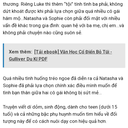
thương. Riêng Luke thì thêm “tội” tính tình ba phải, không
dứt khoát được khi phải lựa chọn giữa quá nhiều cô gái
hâm mộ…Natasha và Sophie còn phải đối mặt với nhiều
vấn đề khác trong gia đình: quan hệ với ba mẹ, chị em…và
không phải chuyện nào cũng suôn sẻ.
Xem thêm:
[Tải ebook] Văn Học Cổ Điển Bỏ Túi -
Gulliver Du Kí PDF
Quá nhiều tình huống tréo ngoe đã diễn ra cả Natasha và
Sophie đã phải lựa chọn chính xác điều mình muốn để
tình bạn thân giữa hai cô gái không bị sứt mẻ…
Truyện viết dí dỏm, sinh động, dành cho teen (dưới 15
tuổi) và cả những bậc phụ huynh muốn tìm hiểu về đối
tượng này để có cách nuôi dạy con hiệu quả hơn.