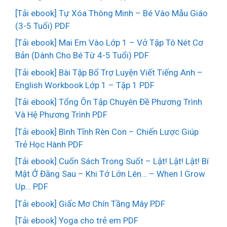
[Tải ebook] Tự Xóa Thông Minh – Bé Vào Mẫu Giáo
(3-5 Tuổi) PDF
[Tải ebook] Mai Em Vào Lớp 1 – Vở Tập Tô Nét Cơ
Bản (Dành Cho Bé Từ 4-5 Tuổi) PDF
[Tải ebook] Bài Tập Bổ Trợ Luyện Viết Tiếng Anh –
English Workbook Lớp 1 – Tập 1 PDF
[Tải ebook] Tổng Ôn Tập Chuyên Đề Phương Trình
Và Hệ Phương Trình PDF
[Tải ebook] Bình Tĩnh Rèn Con – Chiến Lược Giúp
Trẻ Học Hành PDF
[Tải ebook] Cuốn Sách Trong Suốt – Lật! Lật! Lật! Bí
Mật Ở Đằng Sau – Khi Tớ Lớn Lên… – When I Grow
Up… PDF
[Tải ebook] Giấc Mơ Chín Tầng Mây PDF
[Tải ebook] Yoga cho trẻ em PDF