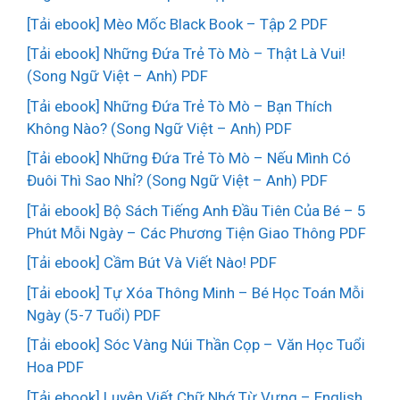
[Tải ebook] Mèo Mốc Black Book – Tập 2 PDF
[Tải ebook] Những Đứa Trẻ Tò Mò – Thật Là Vui!
(Song Ngữ Việt – Anh) PDF
[Tải ebook] Những Đứa Trẻ Tò Mò – Bạn Thích
Không Nào? (Song Ngữ Việt – Anh) PDF
[Tải ebook] Những Đứa Trẻ Tò Mò – Nếu Mình Có
Đuôi Thì Sao Nhỉ? (Song Ngữ Việt – Anh) PDF
[Tải ebook] Bộ Sách Tiếng Anh Đầu Tiên Của Bé – 5
Phút Mỗi Ngày – Các Phương Tiện Giao Thông PDF
[Tải ebook] Cầm Bút Và Viết Nào! PDF
[Tải ebook] Tự Xóa Thông Minh – Bé Học Toán Mỗi
Ngày (5-7 Tuổi) PDF
[Tải ebook] Sóc Vàng Núi Thần Cọp – Văn Học Tuổi
Hoa PDF
[Tải ebook] Luyện Viết Chữ Nhớ Từ Vựng – English