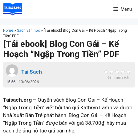
Skip
Menu
to
content
Home
»
Sách văn học
»
[Tải ebook] Blog Con Gái – Kế Hoạch “Ngập Trong
Tiền” PDF
[Tải ebook] Blog Con Gái – Kế
Hoạch “Ngập Trong Tiền” PDF
Tai Sach
Đánh giá sách
15:56 - 10/06/2026
Taisach.org –
Quyển sách Blog Con Gái – Kế Hoạch
“Ngập Trong Tiền” viết bởi tác giả Kathryn Lamb và được
Nhà Xuất Bản Trẻ phát hành. Blog Con Gái – Kế Hoạch
“Ngập Trong Tiền” được bán với giá 38,700₫, hãy mua
sách để ủng hộ tác giả bạn nhé.