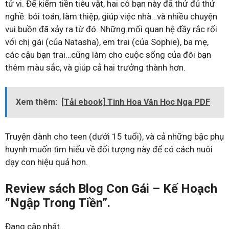
tử vi. Để kiếm tiền tiêu vặt, hai cô bạn này đã thử đủ thứ
nghề: bói toán, làm thiệp, giúp việc nhà…và nhiều chuyện
vui buồn đã xảy ra từ đó. Những mối quan hệ đầy rắc rối
với chị gái (của Natasha), em trai (của Sophie), ba mẹ,
các cậu bạn trai…cũng làm cho cuộc sống của đôi bạn
thêm màu sắc, và giúp cả hai trưởng thành hơn.
Xem thêm:
[Tải ebook] Tinh Hoa Văn Học Nga PDF
Truyện dành cho teen (dưới 15 tuổi), và cả những bậc phụ
huynh muốn tìm hiểu về đối tượng này để có cách nuôi
dạy con hiệu quả hơn.
Review sách Blog Con Gái – Kế Hoạch
“Ngập Trong Tiền”.
Đang cập nhật…