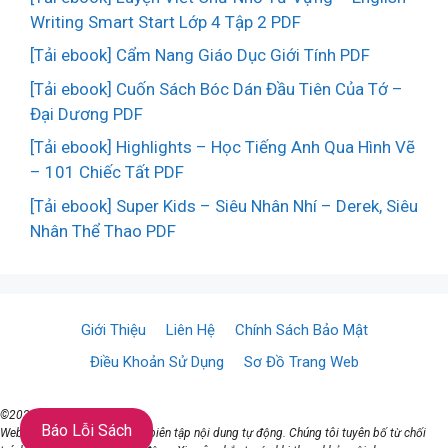
Writing Smart Start Lớp 4 Tập 2 PDF
[Tải ebook] Cẩm Nang Giáo Dục Giới Tính PDF
[Tải ebook] Cuốn Sách Bóc Dán Đầu Tiên Của Tớ –
Đại Dương PDF
[Tải ebook] Highlights – Học Tiếng Anh Qua Hình Vẽ
– 101 Chiếc Tất PDF
[Tải ebook] Super Kids – Siêu Nhân Nhí – Derek, Siêu
Nhân Thể Thao PDF
Giới Thiệu
Liên Hệ
Chính Sách Bảo Mật
Điều Khoản Sử Dụng
Sơ Đồ Trang Web
©2021 ♥ TaiSach.Org
Báo Lỗi Sách
Website đang sử dụng AI để biên tập nội dung tự động. Chúng tôi tuyên bố từ chối