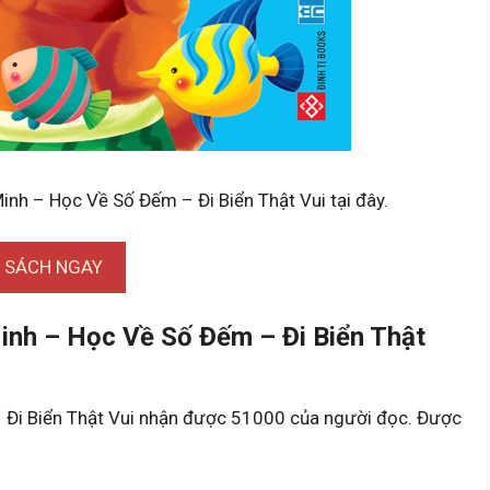
Minh – Học Về Số Đếm – Đi Biển Thật Vui tại đây.
I SÁCH NGAY
inh – Học Về Số Đếm – Đi Biển Thật
 Đi Biển Thật Vui nhận được 51000 của người đọc. Được