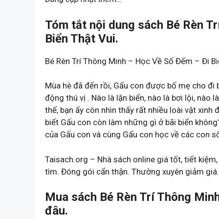
Tóm tắt nội dung sách Bé Rèn T
Biển Thật Vui.
Bé Rèn Trí Thông Minh – Học Về Số Đếm – Đi Bi
Mùa hè đã đến rồi, Gấu con được bố mẹ cho đi b
động thú vị . Nào là lặn biển, nào là bơi lội, n
thế, bạn ấy còn nhìn thấy rất nhiều loài vật xin
biết Gấu con còn làm những gì ở bãi biển không
của Gấu con và cùng Gấu con học về các con số
Taisach.org – Nhà sách online giá tốt, tiết kiệ
tìm. Đóng gói cẩn thận. Thường xuyên giảm giá.
Mua sách Bé Rèn Trí Thông Minh
đâu.