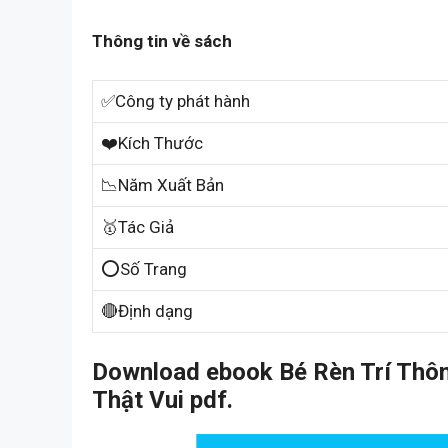
Thông tin về sách
✅Công ty phát hành
❤️Kích Thước
📉Năm Xuất Bản
🥇Tác Giả
⭕Số Trang
🔴Định dạng
Download ebook Bé Rèn Trí Thôn
Thật Vui pdf.