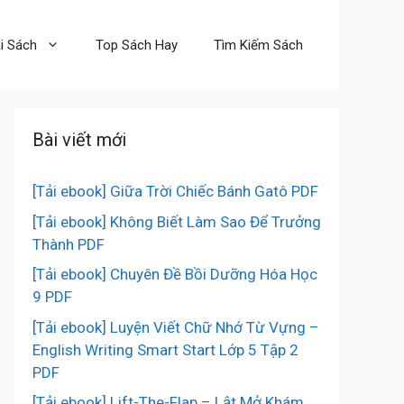
i Sách
Top Sách Hay
Tìm Kiếm Sách
Bài viết mới
[Tải ebook] Giữa Trời Chiếc Bánh Gatô PDF
[Tải ebook] Không Biết Làm Sao Để Trưởng
Thành PDF
[Tải ebook] Chuyên Đề Bồi Dưỡng Hóa Học
9 PDF
[Tải ebook] Luyện Viết Chữ Nhớ Từ Vựng –
English Writing Smart Start Lớp 5 Tập 2
PDF
[Tải ebook] Lift-The-Flap – Lật Mở Khám