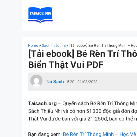
Skip
to
content
Home
»
Sách thiếu nhi
»
[Tải ebook] Bé Rèn Trí Thông Minh – Họ
[Tải ebook] Bé Rèn Trí T
Biển Thật Vui PDF
Tai Sach
5:20 - 21/03/2023
Taisach.org
– Quyển sách Bé Rèn Trí Thông Min
Sách Thiếu Nhi và có hơn 51000 độc giả đón đọ
Thật Vui được bán với giá 21.250đ, bạn có thể 
Bạn đang xem:
Bé Rèn Trí Thông Minh – Học Về