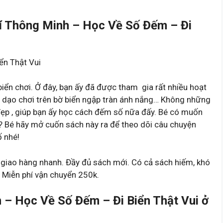
rí Thông Minh – Học Về Số Đếm – Đi
ển Thật Vui
iển chơi. Ở đây, bạn ấy đã được tham gia rất nhiều hoạt
ào là dạo chơi trên bờ biển ngập tràn ánh nắng… Không những
h đẹp , giúp bạn ấy học cách đếm số nữa đấy. Bé có muốn
? Bé hãy mở cuốn sách này ra để theo dõi câu chuyện
 nhé!
m, giao hàng nhanh. Đầy đủ sách mới. Có cả sách hiếm, khó
 Miễn phí vận chuyển 250k.
 – Học Về Số Đếm – Đi Biển Thật Vui ở