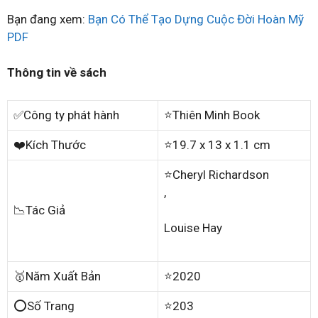
Bạn đang xem:
Bạn Có Thể Tạo Dựng Cuộc Đời Hoàn Mỹ
PDF
Thông tin về sách
✅Công ty phát hành
⭐Thiên Minh Book
❤️Kích Thước
⭐19.7 x 13 x 1.1 cm
⭐Cheryl Richardson
,
📉Tác Giả
Louise Hay
🥇Năm Xuất Bản
⭐2020
⭕Số Trang
⭐203