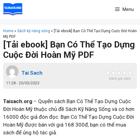
Skip
Menu
to
content
Home
»
Sách kỹ năng sống
»
[Tải ebook] Bạn Có Thể Tạo Dựng Cuộc Đời Hoàn
Mỹ PDF
[Tải ebook] Bạn Có Thể Tạo Dựng
Cuộc Đời Hoàn Mỹ PDF
Tai Sach
Đánh giá sách
11:28 - 20/03/2023
Taisach.org
– Quyển sách Bạn Có Thể Tạo Dựng Cuộc
Đời Hoàn Mỹ thuộc chủ đề Sách Kỹ Năng Sống và có hơn
16000 độc giả đón đọc. Bạn Có Thể Tạo Dựng Cuộc Đời
Hoàn Mỹ được bán với giá 168.300đ, bạn có thể mua
sách để ủng hộ tác giả.