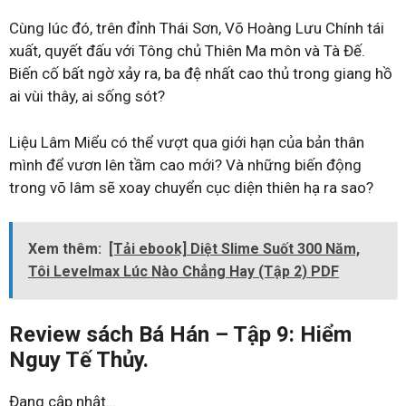
Cùng lúc đó, trên đỉnh Thái Sơn, Võ Hoàng Lưu Chính tái
xuất, quyết đấu với Tông chủ Thiên Ma môn và Tà Đế.
Biến cố bất ngờ xảy ra, ba đệ nhất cao thủ trong giang hồ
ai vùi thây, ai sống sót?
Liệu Lâm Miểu có thể vượt qua giới hạn của bản thân
mình để vươn lên tầm cao mới? Và những biến động
trong võ lâm sẽ xoay chuyển cục diện thiên hạ ra sao?
Xem thêm:
[Tải ebook] Diệt Slime Suốt 300 Năm,
Tôi Levelmax Lúc Nào Chẳng Hay (Tập 2) PDF
Review sách Bá Hán – Tập 9: Hiểm
Nguy Tế Thủy.
Đang cập nhật…