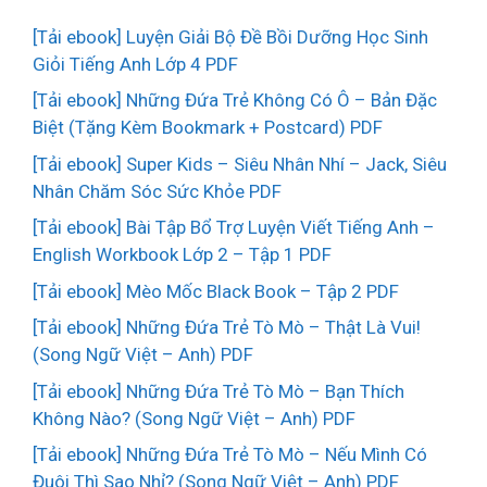
[Tải ebook] Luyện Giải Bộ Đề Bồi Dưỡng Học Sinh
Giỏi Tiếng Anh Lớp 4 PDF
[Tải ebook] Những Đứa Trẻ Không Có Ô – Bản Đặc
Biệt (Tặng Kèm Bookmark + Postcard) PDF
[Tải ebook] Super Kids – Siêu Nhân Nhí – Jack, Siêu
Nhân Chăm Sóc Sức Khỏe PDF
[Tải ebook] Bài Tập Bổ Trợ Luyện Viết Tiếng Anh –
English Workbook Lớp 2 – Tập 1 PDF
[Tải ebook] Mèo Mốc Black Book – Tập 2 PDF
[Tải ebook] Những Đứa Trẻ Tò Mò – Thật Là Vui!
(Song Ngữ Việt – Anh) PDF
[Tải ebook] Những Đứa Trẻ Tò Mò – Bạn Thích
Không Nào? (Song Ngữ Việt – Anh) PDF
[Tải ebook] Những Đứa Trẻ Tò Mò – Nếu Mình Có
Đuôi Thì Sao Nhỉ? (Song Ngữ Việt – Anh) PDF