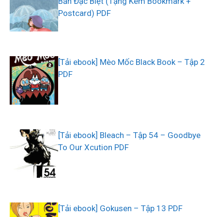
Bản Đặc Biệt (Tặng Kèm Bookmark +
Postcard) PDF
[Tải ebook] Mèo Mốc Black Book – Tập 2
PDF
[Tải ebook] Bleach – Tập 54 – Goodbye
To Our Xcution PDF
[Tải ebook] Gokusen – Tập 13 PDF