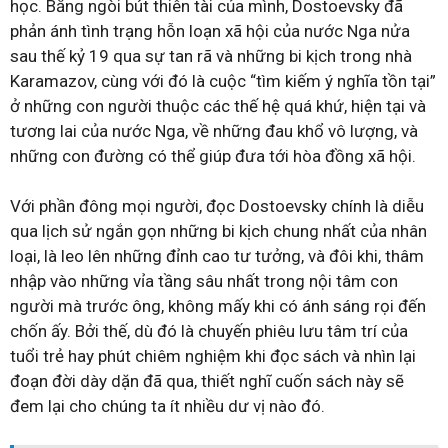
học. Bằng ngòi bút thiên tài của mình, Dostoevsky đã
phản ánh tình trạng hỗn loạn xã hội của nước Nga nửa
sau thế kỷ 19 qua sự tan rã và những bi kịch trong nhà
Karamazov, cùng với đó là cuộc “tìm kiếm ý nghĩa tồn tại”
ở những con người thuộc các thế hệ quá khứ, hiện tại và
tương lai của nước Nga, về những đau khổ vô lượng, và
những con đường có thể giúp đưa tới hòa đồng xã hội.
Với phần đông mọi người, đọc Dostoevsky chính là diễu
qua lịch sử ngắn gọn những bi kịch chung nhất của nhân
loại, là leo lên những đỉnh cao tư tưởng, và đôi khi, thâm
nhập vào những vỉa tầng sâu nhất trong nội tâm con
người mà trước ông, không mấy khi có ánh sáng rọi đến
chốn ấy. Bởi thế, dù đó là chuyến phiêu lưu tâm trí của
tuổi trẻ hay phút chiêm nghiệm khi đọc sách và nhìn lại
đoạn đời dày dặn đã qua, thiết nghĩ cuốn sách này sẽ
đem lại cho chúng ta ít nhiều dư vị nào đó.