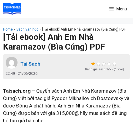
Skip
Menu
to
content
Home
»
Sách văn học
»
[Tải ebook] Anh Em Nhà Karamazov (Bìa Cứng) PDF
[Tải ebook] Anh Em Nhà
Karamazov (Bìa Cứng) PDF
Tai Sach
Đánh giá sách 1/5 - (1 vote)
22:49 - 21/06/2026
Taisach.org –
Quyển sách Anh Em Nhà Karamazov (Bìa
Cứng) viết bởi tác giả Fyodor Mikhailovich Dostoevsky và
được Đông A phát hành. Anh Em Nhà Karamazov (Bìa
Cứng) được bán với giá 315,000₫, hãy mua sách để ủng
hộ tác giả bạn nhé.