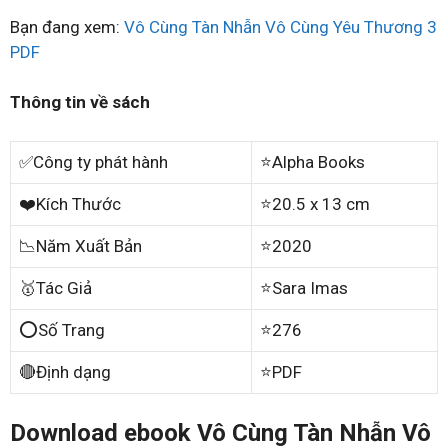
Bạn đang xem:
Vô Cùng Tàn Nhẫn Vô Cùng Yêu Thương 3
PDF
Thông tin về sách
✅Công ty phát hành
⭐Alpha Books
❤️Kích Thước
⭐20.5 x 13 cm
📉Năm Xuất Bản
⭐2020
🥇Tác Giả
⭐Sara Imas
⭕Số Trang
⭐276
🔴Định dạng
⭐PDF
Download ebook Vô Cùng Tàn Nhẫn Vô