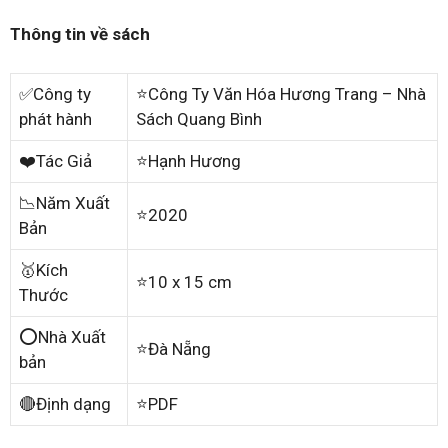
Thông tin về sách
✅Công ty
⭐Công Ty Văn Hóa Hương Trang – Nhà
phát hành
Sách Quang Bình
❤️Tác Giả
⭐Hạnh Hương
📉Năm Xuất
⭐2020
Bản
🥇Kích
⭐10 x 15 cm
Thước
⭕Nhà Xuất
⭐Đà Nẵng
bản
🔴Định dạng
⭐PDF