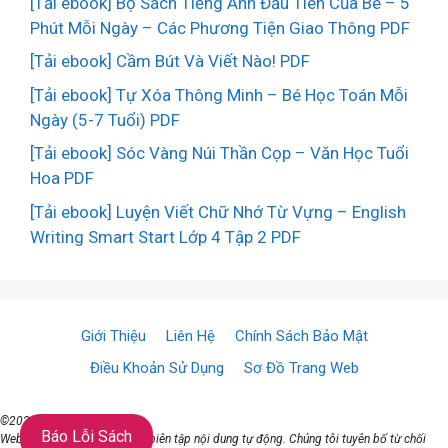
[Tải ebook] Bộ Sách Tiếng Anh Đầu Tiên Của Bé – 5
Phút Mỗi Ngày – Các Phương Tiện Giao Thông PDF
[Tải ebook] Cầm Bút Và Viết Nào! PDF
[Tải ebook] Tự Xóa Thông Minh – Bé Học Toán Mỗi
Ngày (5-7 Tuổi) PDF
[Tải ebook] Sóc Vàng Núi Thần Cọp – Văn Học Tuổi
Hoa PDF
[Tải ebook] Luyện Viết Chữ Nhớ Từ Vựng – English
Writing Smart Start Lớp 4 Tập 2 PDF
Giới Thiệu
Liên Hệ
Chính Sách Bảo Mật
Điều Khoản Sử Dụng
Sơ Đồ Trang Web
©2021 ♥ TaiSach.Org
Báo Lỗi Sách
Website đang sử dụng AI để biên tập nội dung tự động. Chúng tôi tuyên bố từ chối