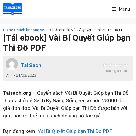
Skip
Menu
to
content
Home
»
Sách kỹ năng sống
»
[Tải ebook] Vài Bí Quyết Giúp bạn Thi Đỗ PDF
[Tải ebook] Vài Bí Quyết Giúp bạn
Thi Đỗ PDF
Tai Sach
Đánh giá sách
7:11 - 21/03/2023
Taisach.org
– Quyển sách Vài Bí Quyết Giúp bạn Thi Đỗ
thuộc chủ đề Sách Kỹ Năng Sống và có hơn 28000 độc
giả đón đọc. Vài Bí Quyết Giúp bạn Thi Đỗ được bán với
giá , bạn có thể mua sách để ủng hộ tác giả.
Bạn đang xem:
Vài Bí Quyết Giúp bạn Thi Đỗ PDF