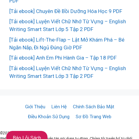
PDF
[Tải ebook] Chuyên Đề Bồi Dưỡng Hóa Học 9 PDF
[Tải ebook] Luyện Viết Chữ Nhớ Từ Vựng – English
Writing Smart Start Lớp 5 Tập 2 PDF
[Tải ebook] Lift-The-Flap – Lật Mở Khám Phá – Bé
Ngăn Nắp, Đi Ngủ Đúng Giờ PDF
[Tải ebook] Anh Em Phi Hành Gia – Tập 18 PDF
[Tải ebook] Luyện Viết Chữ Nhớ Từ Vựng – English
Writing Smart Start Lớp 3 Tập 2 PDF
Giới Thiệu
Liên Hệ
Chính Sách Bảo Mật
Điều Khoản Sử Dụng
Sơ Đồ Trang Web
©2021 ♥ TaiSach.Org
Báo Lỗi Sách
Website đang sử dụng AI để biên tập nội dung tự động. Chúng tôi tuyên bố từ chối