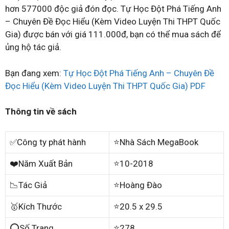
hơn 577000 độc giả đón đọc. Tự Học Đột Phá Tiếng Anh
– Chuyên Đề Đọc Hiểu (Kèm Video Luyện Thi THPT Quốc
Gia) được bán với giá 111.000đ, bạn có thể mua sách để
ủng hộ tác giả.
Bạn đang xem:
Tự Học Đột Phá Tiếng Anh – Chuyên Đề
Đọc Hiểu (Kèm Video Luyện Thi THPT Quốc Gia) PDF
Thông tin về sách
✅Công ty phát hành
⭐Nhà Sách MegaBook
❤️Năm Xuất Bản
⭐10-2018
📉Tác Giả
⭐Hoàng Đào
🥇Kích Thước
⭐20.5 x 29.5
⭕Số Trang
⭐278