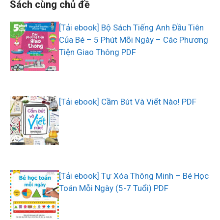
Sách cùng chủ đề
[Tải ebook] Bộ Sách Tiếng Anh Đầu Tiên
Của Bé – 5 Phút Mỗi Ngày – Các Phương
Tiện Giao Thông PDF
[Tải ebook] Cầm Bút Và Viết Nào! PDF
[Tải ebook] Tự Xóa Thông Minh – Bé Học
Toán Mỗi Ngày (5-7 Tuổi) PDF