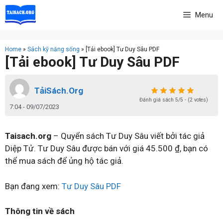
Skip
Menu
to
content
Home
»
Sách kỹ năng sống
»
[Tải ebook] Tư Duy Sâu PDF
[Tải ebook] Tư Duy Sâu PDF
TảiSách.Org
Đánh giá sách 5/5 - (2 votes)
7:04 - 09/07/2023
Taisach.org
– Quyển sách Tư Duy Sâu viết bởi tác giả
Diệp Tử. Tư Duy Sâu được bán với giá 45.500 ₫, bạn có
thể mua sách để ủng hộ tác giả.
Bạn đang xem:
Tư Duy Sâu PDF
Thông tin về sách