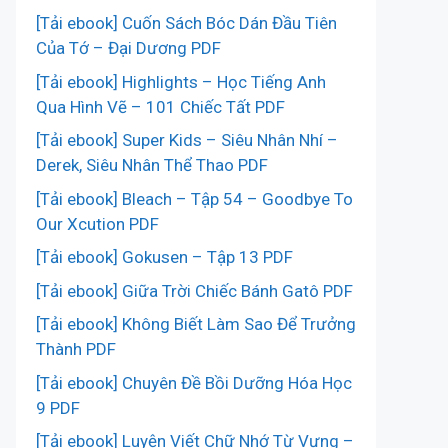
[Tải ebook] Cuốn Sách Bóc Dán Đầu Tiên
Của Tớ – Đại Dương PDF
[Tải ebook] Highlights – Học Tiếng Anh
Qua Hình Vẽ – 101 Chiếc Tất PDF
[Tải ebook] Super Kids – Siêu Nhân Nhí –
Derek, Siêu Nhân Thể Thao PDF
[Tải ebook] Bleach – Tập 54 – Goodbye To
Our Xcution PDF
[Tải ebook] Gokusen – Tập 13 PDF
[Tải ebook] Giữa Trời Chiếc Bánh Gatô PDF
[Tải ebook] Không Biết Làm Sao Để Trưởng
Thành PDF
[Tải ebook] Chuyên Đề Bồi Dưỡng Hóa Học
9 PDF
[Tải ebook] Luyện Viết Chữ Nhớ Từ Vựng –