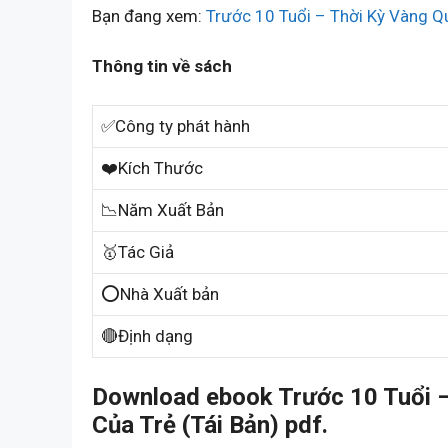
Bạn đang xem:
Trước 10 Tuổi – Thời Kỳ Vàng Q
Thông tin về sách
✅Công ty phát hành
❤️Kích Thước
📉Năm Xuất Bản
🥇Tác Giả
⭕Nhà Xuất bản
🔴Định dạng
Download ebook Trước 10 Tuổi –
Của Trẻ (Tái Bản) pdf.