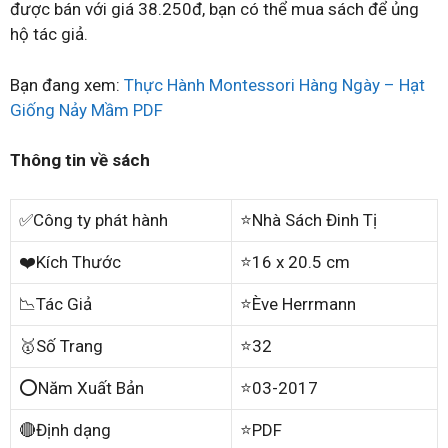
được bán với giá 38.250đ, bạn có thể mua sách để ủng
hộ tác giả.
Bạn đang xem:
Thực Hành Montessori Hàng Ngày – Hạt
Giống Nảy Mầm PDF
Thông tin về sách
✅Công ty phát hành
⭐Nhà Sách Đinh Tị
❤️Kích Thước
⭐16 x 20.5 cm
📉Tác Giả
⭐Ève Herrmann
🥇Số Trang
⭐32
⭕Năm Xuất Bản
⭐03-2017
🔴Định dạng
⭐PDF