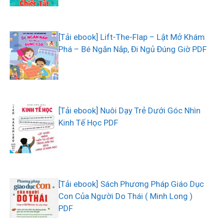
[Tải ebook] Lift-The-Flap – Lật Mở Khám
Phá – Bé Ngăn Nắp, Đi Ngủ Đúng Giờ PDF
[Tải ebook] Nuôi Dạy Trẻ Dưới Góc Nhìn
Kinh Tế Học PDF
[Tải ebook] Sách Phương Pháp Giáo Dục
Con Của Người Do Thái ( Minh Long )
PDF