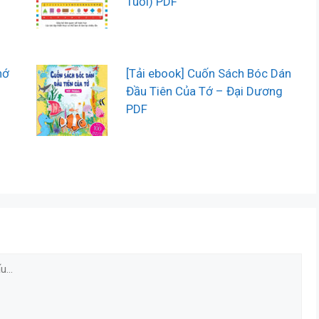
Tuổi) PDF
hớ
[Tải ebook] Cuốn Sách Bóc Dán
Đầu Tiên Của Tớ – Đại Dương
PDF