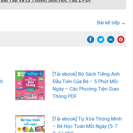
Bài Tập Và Lý Thuyết Sinh Học Tập 2 PDF
Bài kế tiếp
→
[Tải ebook] Bộ Sách Tiếng Anh
sh
Đầu Tiên Của Bé – 5 Phút Mỗi
Ngày – Các Phương Tiện Giao
Thông PDF
[Tải ebook] Tự Xóa Thông Minh
– Bé Học Toán Mỗi Ngày (5-7