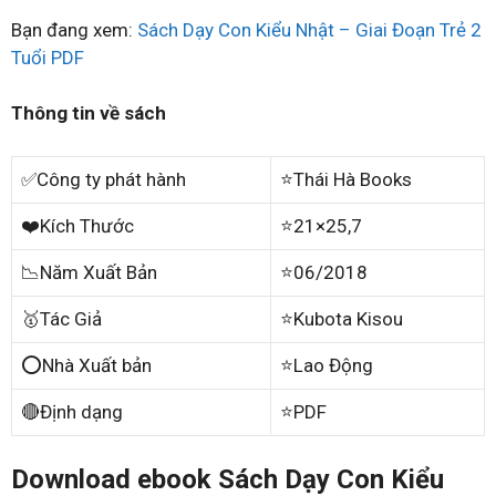
Bạn đang xem:
Sách Dạy Con Kiểu Nhật – Giai Đoạn Trẻ 2
Tuổi PDF
Thông tin về sách
✅Công ty phát hành
⭐Thái Hà Books
❤️Kích Thước
⭐21×25,7
📉Năm Xuất Bản
⭐06/2018
🥇Tác Giả
⭐Kubota Kisou
⭕Nhà Xuất bản
⭐Lao Động
🔴Định dạng
⭐PDF
Download ebook Sách Dạy Con Kiểu