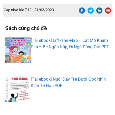
Cập nhật lúc 7:19 - 21/03/2023
Sách cùng chủ đề
[Tải ebook] Lift-The-Flap – Lật Mở Khám
Phá – Bé Ngăn Nắp, Đi Ngủ Đúng Giờ PDF
[Tải ebook] Nuôi Dạy Trẻ Dưới Góc Nhìn
Kinh Tế Học PDF