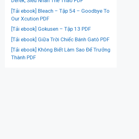
Derek, Siêu Nhân Thể Thao PDF
[Tải ebook] Bleach – Tập 54 – Goodbye To
Our Xcution PDF
[Tải ebook] Gokusen – Tập 13 PDF
[Tải ebook] Giữa Trời Chiếc Bánh Gatô PDF
[Tải ebook] Không Biết Làm Sao Để Trưởng
Thành PDF