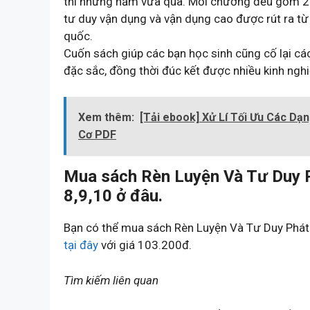
thi những năm vừa qua. Mỗi chương đều gồm 2 p
tư duy vận dụng và vận dụng cao được rút ra từ 
quốc.
Cuốn sách giúp các bạn học sinh cũng cố lại cá
đặc sắc, đồng thời đúc kết được nhiều kinh nghi
Xem thêm:
[Tải ebook] Xử Lí Tối Ưu Các D
Cơ PDF
Mua sách Rèn Luyện Và Tư Duy P
8,9,10 ở đâu.
Bạn có thể mua sách Rèn Luyện Và Tư Duy Phát 
tại đây
với giá 103.200đ.
Tìm kiếm liên quan