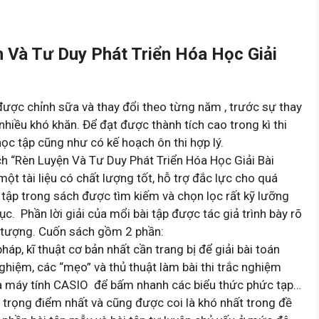
 Và Tư Duy Phát Triển Hóa Học Giải
được chỉnh sữa và thay đổi theo từng năm , trước sự thay
 nhiều khó khăn. Để đạt được thành tích cao trong kì thi
ọc tập cũng như có kế hoạch ôn thi hợp lý.
ch “Rèn Luyện Và Tư Duy Phát Triển Hóa Học Giải Bài
t tài liệu có chất lượng tốt, hỗ trợ đắc lực cho quá
 tập trong sách được tìm kiếm và chọn lọc rất kỹ lưỡng
c. Phần lời giải của mổi bài tập được tác giả trình bày rõ
ối tượng. Cuốn sách gồm 2 phần:
kĩ thuật cơ bản nhất cần trang bị để giải bài toán
ghiệm, các “mẹo” và thủ thuật làm bài thi trắc nghiệm
a máy tính CASIO để bấm nhanh các biểu thức phức tạp…
ọng điểm nhất và cũng được coi là khó nhất trong đề