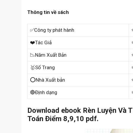
Thông tin về sách
✅Công ty phát hành
❤️Tác Giả
📉Năm Xuất Bản
🥇Số Trang
⭕Nhà Xuất bản
🔴Định dạng
Download ebook Rèn Luyện Và Tư
Toán Điểm 8,9,10 pdf.