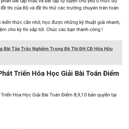
hần bài tập mẫu và bài tập tự luyện chủ yếu ở mức độ
đề thi của Bộ và đề thi thử các trường chuyên trên toàn
c kiến thức cần nhớ, học được những kỹ thuật giải nhanh,
ệm cho kỳ thi sắp tới. Chúc các bạn thành công !
ạng Bài Tập Trắc Nghiệm Trong Đề Thi ĐH CĐ Hóa Hữu
hát Triển Hóa Học Giải Bài Toán Điểm
Triển Hóa Học Giải Bài Toán Điểm 8,9,10 bản quyền tại