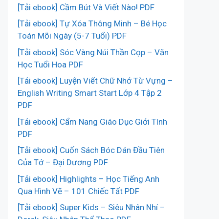
[Tải ebook] Cầm Bút Và Viết Nào! PDF
[Tải ebook] Tự Xóa Thông Minh – Bé Học
Toán Mỗi Ngày (5-7 Tuổi) PDF
[Tải ebook] Sóc Vàng Núi Thần Cọp – Văn
Học Tuổi Hoa PDF
[Tải ebook] Luyện Viết Chữ Nhớ Từ Vựng –
English Writing Smart Start Lớp 4 Tập 2
PDF
[Tải ebook] Cẩm Nang Giáo Dục Giới Tính
PDF
[Tải ebook] Cuốn Sách Bóc Dán Đầu Tiên
Của Tớ – Đại Dương PDF
[Tải ebook] Highlights – Học Tiếng Anh
Qua Hình Vẽ – 101 Chiếc Tất PDF
[Tải ebook] Super Kids – Siêu Nhân Nhí –