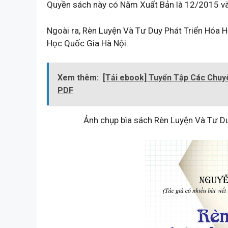
Quyền sách này có Năm Xuất Bản là 12/2015 và
Ngoài ra, Rèn Luyện Và Tư Duy Phát Triển Hóa H
Học Quốc Gia Hà Nội.
Xem thêm:
[Tải ebook] Tuyển Tập Các Chuy
PDF
Ảnh chụp bìa sách Rèn Luyện Và Tư Du