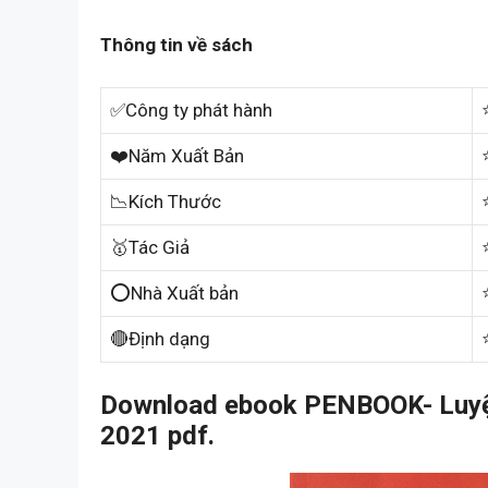
Thông tin về sách
✅Công ty phát hành
❤️Năm Xuất Bản
📉Kích Thước
🥇Tác Giả
⭕Nhà Xuất bản
🔴Định dạng
Download ebook PENBOOK- Luyệ
2021 pdf.