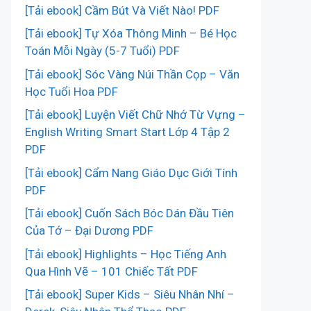
[Tải ebook] Cầm Bút Và Viết Nào! PDF
[Tải ebook] Tự Xóa Thông Minh – Bé Học
Toán Mỗi Ngày (5-7 Tuổi) PDF
[Tải ebook] Sóc Vàng Núi Thần Cọp – Văn
Học Tuổi Hoa PDF
[Tải ebook] Luyện Viết Chữ Nhớ Từ Vựng –
English Writing Smart Start Lớp 4 Tập 2
PDF
[Tải ebook] Cẩm Nang Giáo Dục Giới Tính
PDF
[Tải ebook] Cuốn Sách Bóc Dán Đầu Tiên
Của Tớ – Đại Dương PDF
[Tải ebook] Highlights – Học Tiếng Anh
Qua Hình Vẽ – 101 Chiếc Tất PDF
[Tải ebook] Super Kids – Siêu Nhân Nhí –