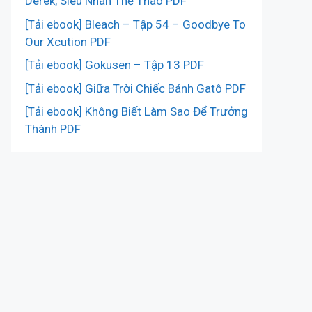
Derek, Siêu Nhân Thể Thao PDF
[Tải ebook] Bleach – Tập 54 – Goodbye To
Our Xcution PDF
[Tải ebook] Gokusen – Tập 13 PDF
[Tải ebook] Giữa Trời Chiếc Bánh Gatô PDF
[Tải ebook] Không Biết Làm Sao Để Trưởng
Thành PDF