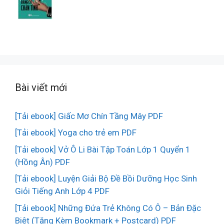
Bài viết mới
[Tải ebook] Giấc Mơ Chín Tầng Mây PDF
[Tải ebook] Yoga cho trẻ em PDF
[Tải ebook] Vở Ô Li Bài Tập Toán Lớp 1 Quyển 1
(Hồng Ân) PDF
[Tải ebook] Luyện Giải Bộ Đề Bồi Dưỡng Học Sinh
Giỏi Tiếng Anh Lớp 4 PDF
[Tải ebook] Những Đứa Trẻ Không Có Ô – Bản Đặc
Biệt (Tặng Kèm Bookmark + Postcard) PDF