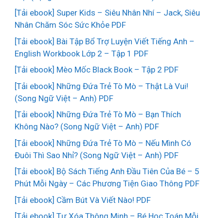
[Tải ebook] Super Kids – Siêu Nhân Nhí – Jack, Siêu
Nhân Chăm Sóc Sức Khỏe PDF
[Tải ebook] Bài Tập Bổ Trợ Luyện Viết Tiếng Anh –
English Workbook Lớp 2 – Tập 1 PDF
[Tải ebook] Mèo Mốc Black Book – Tập 2 PDF
[Tải ebook] Những Đứa Trẻ Tò Mò – Thật Là Vui!
(Song Ngữ Việt – Anh) PDF
[Tải ebook] Những Đứa Trẻ Tò Mò – Bạn Thích
Không Nào? (Song Ngữ Việt – Anh) PDF
[Tải ebook] Những Đứa Trẻ Tò Mò – Nếu Mình Có
Đuôi Thì Sao Nhỉ? (Song Ngữ Việt – Anh) PDF
[Tải ebook] Bộ Sách Tiếng Anh Đầu Tiên Của Bé – 5
Phút Mỗi Ngày – Các Phương Tiện Giao Thông PDF
[Tải ebook] Cầm Bút Và Viết Nào! PDF
[Tải ebook] Tự Xóa Thông Minh – Bé Học Toán Mỗi