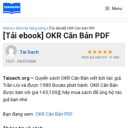
Skip
Menu
to
content
Home
»
Sách kỹ năng sống
»
[Tải ebook] OKR Căn Bản PDF
[Tải ebook] OKR Căn Bản PDF
Tai Sach
Đánh giá sách 5/5 - (1 vote)
15:21 - 29/07/2026
Taisach.org –
Quyển sách OKR Căn Bản viết bởi tác giả
Trần Lôi và được 1980 Books phát hành. OKR Căn Bản
được bán với giá 143,100₫, hãy mua sách để ủng hộ tác
giả bạn nhé.
Bạn đang xem:
OKR Căn Bản PDF