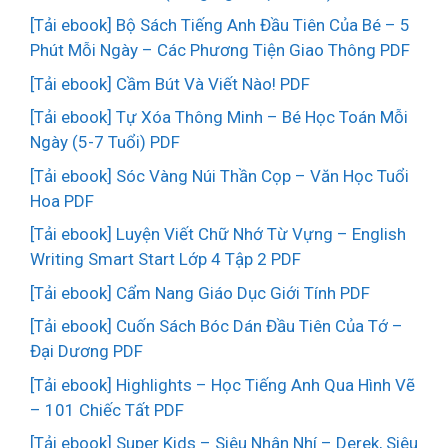
[Tải ebook] Bộ Sách Tiếng Anh Đầu Tiên Của Bé – 5
Phút Mỗi Ngày – Các Phương Tiện Giao Thông PDF
[Tải ebook] Cầm Bút Và Viết Nào! PDF
[Tải ebook] Tự Xóa Thông Minh – Bé Học Toán Mỗi
Ngày (5-7 Tuổi) PDF
[Tải ebook] Sóc Vàng Núi Thần Cọp – Văn Học Tuổi
Hoa PDF
[Tải ebook] Luyện Viết Chữ Nhớ Từ Vựng – English
Writing Smart Start Lớp 4 Tập 2 PDF
[Tải ebook] Cẩm Nang Giáo Dục Giới Tính PDF
[Tải ebook] Cuốn Sách Bóc Dán Đầu Tiên Của Tớ –
Đại Dương PDF
[Tải ebook] Highlights – Học Tiếng Anh Qua Hình Vẽ
– 101 Chiếc Tất PDF
[Tải ebook] Super Kids – Siêu Nhân Nhí – Derek, Siêu