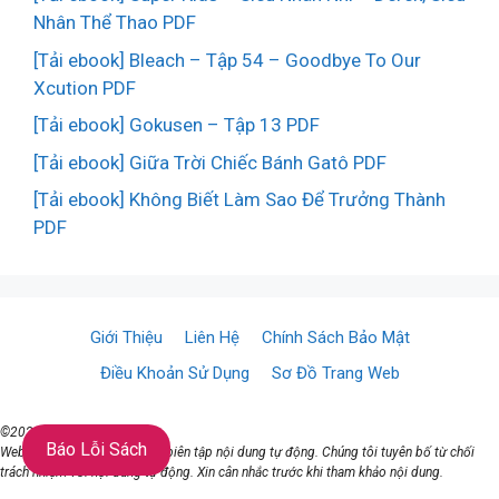
Nhân Thể Thao PDF
[Tải ebook] Bleach – Tập 54 – Goodbye To Our
Xcution PDF
[Tải ebook] Gokusen – Tập 13 PDF
[Tải ebook] Giữa Trời Chiếc Bánh Gatô PDF
[Tải ebook] Không Biết Làm Sao Để Trưởng Thành
PDF
Giới Thiệu
Liên Hệ
Chính Sách Bảo Mật
Điều Khoản Sử Dụng
Sơ Đồ Trang Web
©2021 ♥ TaiSach.Org
Báo Lỗi Sách
Website đang sử dụng AI để biên tập nội dung tự động. Chúng tôi tuyên bố từ chối
trách nhiệm với nội dung tự động. Xin cân nhắc trước khi tham khảo nội dung.