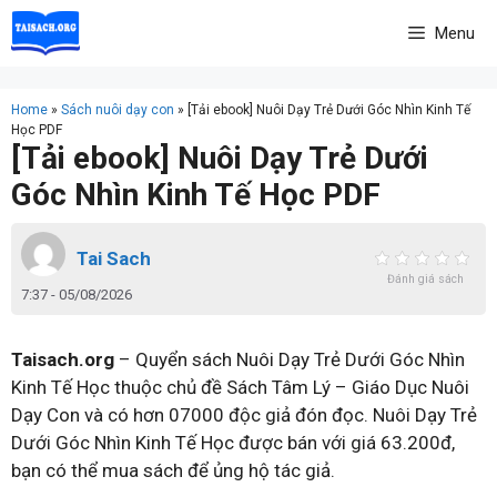
Skip
Menu
to
content
Home
»
Sách nuôi dạy con
»
[Tải ebook] Nuôi Dạy Trẻ Dưới Góc Nhìn Kinh Tế
Học PDF
[Tải ebook] Nuôi Dạy Trẻ Dưới
Góc Nhìn Kinh Tế Học PDF
Tai Sach
Đánh giá sách
7:37 - 05/08/2026
Taisach.org
– Quyển sách Nuôi Dạy Trẻ Dưới Góc Nhìn
Kinh Tế Học thuộc chủ đề Sách Tâm Lý – Giáo Dục Nuôi
Dạy Con và có hơn 07000 độc giả đón đọc. Nuôi Dạy Trẻ
Dưới Góc Nhìn Kinh Tế Học được bán với giá 63.200đ,
bạn có thể mua sách để ủng hộ tác giả.