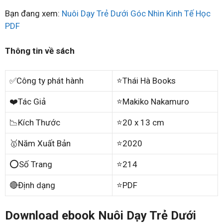
Bạn đang xem:
Nuôi Dạy Trẻ Dưới Góc Nhìn Kinh Tế Học
PDF
Thông tin về sách
✅Công ty phát hành
⭐Thái Hà Books
❤️Tác Giả
⭐Makiko Nakamuro
📉Kích Thước
⭐20 x 13 cm
🥇Năm Xuất Bản
⭐2020
⭕Số Trang
⭐214
🔴Định dạng
⭐PDF
Download ebook Nuôi Dạy Trẻ Dưới