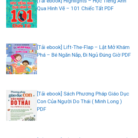
[Tải ebook] Highlights – Học Tiếng Anh
Qua Hình Vẽ – 101 Chiếc Tất PDF
[Tải ebook] Lift-The-Flap – Lật Mở Khám
Phá – Bé Ngăn Nắp, Đi Ngủ Đúng Giờ PDF
[Tải ebook] Sách Phương Pháp Giáo Dục
Con Của Người Do Thái ( Minh Long )
PDF