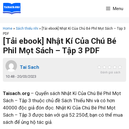
Skip
Menu
to
content
Home
»
Sách thiếu nhi
»
[Tải ebook] Nhật Kí Của Chú Bé Phil Mọt Sách – Tập 3
PDF
[Tải ebook] Nhật Kí Của Chú Bé
Phil Mọt Sách – Tập 3 PDF
Tai Sach
Đánh giá sách
10:48 - 20/03/2023
Taisach.org
– Quyển sách Nhật Kí Của Chú Bé Phil Mọt
Sách – Tập 3 thuộc chủ đề Sách Thiếu Nhi và có hơn
40000 độc giả đón đọc. Nhật Kí Của Chú Bé Phil Mọt
Sách – Tập 3 được bán với giá 52.250đ, bạn có thể mua
sách để ủng hộ tác giả.