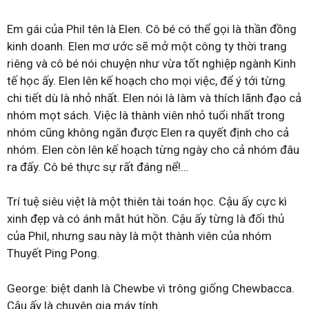
Em gái của Phil tên là Elen. Cô bé có thể gọi là thần đồng
kinh doanh. Elen mơ ước sẽ mở một công ty thời trang
riêng và cô bé nói chuyện như vừa tốt nghiệp ngành Kinh
tế học ấy. Elen lên kế hoạch cho mọi việc, để ý tới từng
chi tiết dù là nhỏ nhất. Elen nói là làm và thích lãnh đạo cả
nhóm mọt sách. Việc là thành viên nhỏ tuổi nhất trong
nhóm cũng không ngăn được Elen ra quyết định cho cả
nhóm. Elen còn lên kế hoạch từng ngày cho cả nhóm đâu
ra đấy. Cô bé thực sự rất đáng nể!…
Trí tuệ siêu việt là một thiên tài toán học. Cậu ấy cực kì
xinh đẹp và có ánh mắt hút hồn. Cậu ấy từng là đối thủ
của Phil, nhưng sau này là một thành viên của nhóm
Thuyết Ping Pong.
George: biệt danh là Chewbe vì trông giống Chewbacca.
Cậu ấy là chuyên gia máy tính.