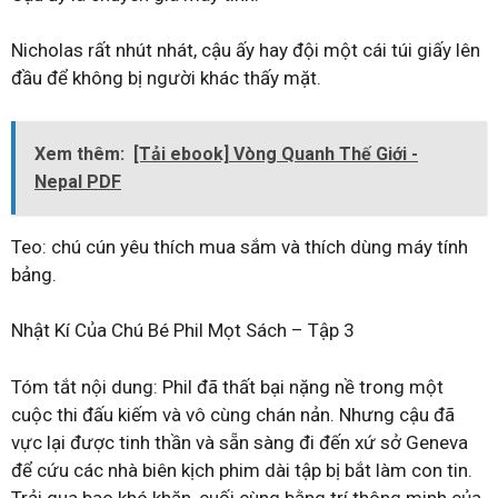
Nicholas rất nhút nhát, cậu ấy hay đội một cái túi giấy lên
đầu để không bị người khác thấy mặt.
Xem thêm:
[Tải ebook] Vòng Quanh Thế Giới -
Nepal PDF
Teo: chú cún yêu thích mua sắm và thích dùng máy tính
bảng.
Nhật Kí Của Chú Bé Phil Mọt Sách – Tập 3
Tóm tắt nội dung: Phil đã thất bại nặng nề trong một
cuộc thi đấu kiếm và vô cùng chán nản. Nhưng cậu đã
vực lại được tinh thần và sẵn sàng đi đến xứ sở Geneva
để cứu các nhà biên kịch phim dài tập bị bắt làm con tin.
Trải qua bao khó khăn, cuối cùng bằng trí thông minh của