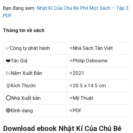
Bạn đang xem:
Nhật Kí Của Chú Bé Phil Mọt Sách – Tập 3
PDF
Thông tin về sách
✅Công ty phát hành
⭐Nhà Sách Tân Việt
❤️Tác Giả
⭐Philip Osbourne
📉Năm Xuất Bản
⭐2021
🥇Kích Thước
⭐20.5 x 14.5 cm
⭕Nhà Xuất bản
⭐Mỹ Thuật
🔴Định dạng
⭐PDF
Download ebook Nhật Kí Của Chú Bé