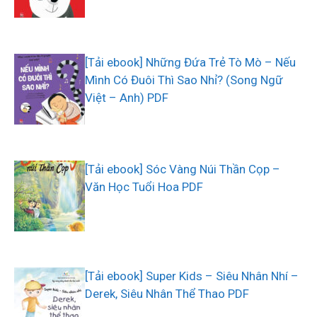
[Tải ebook] Những Đứa Trẻ Tò Mò – Nếu
Mình Có Đuôi Thì Sao Nhỉ? (Song Ngữ
Việt – Anh) PDF
[Tải ebook] Sóc Vàng Núi Thần Cọp –
Văn Học Tuổi Hoa PDF
[Tải ebook] Super Kids – Siêu Nhân Nhí –
Derek, Siêu Nhân Thể Thao PDF