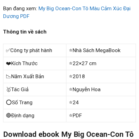
Bạn đang xem:
My Big Ocean-Con Tô Màu Cảm Xúc Đại
Dương PDF
Thông tin về sách
✅Công ty phát hành
⭐Nhà Sách MegaBook
❤️Kích Thước
⭐22×27 cm
📉Năm Xuất Bản
⭐2018
🥇Tác Giả
⭐Nguyễn Hoa
⭕Số Trang
⭐24
🔴Định dạng
⭐PDF
Download ebook My Big Ocean-Con Tô