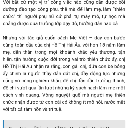
Với bất cứ một vị trí công việc nào cũng cần được bồi
dưỡng đào tạo công phu, thế mà để làm mẹ, làm “thiên
chức” thì người phụ nữ cứ phải tự mày mò, tự học mà
chẳng được qua trường lớp dạy dỗ, hướng dẫn nào cả.
Nhưng với tác giả cuốn sách Mẹ Việt – dạy con bước
cùng toàn cầu của chị Hồ Thị Hải Âu, với hơn 18 năm làm
mẹ, dấn thân trong mọi khoảnh khắc yêu thương, tận
hiến, tận hưởng cuộc đời trong vai trò thiên chức ấy, chị
Hồ Thị Hải Âu nhận ra rằng, con gái chị, đứa con bé bỏng
ấy chính là người thầy dẫn dắt chị, đầy động lực nhưng
cũng vô cùng nghiêm khắc, để chị dần dần trưởng thành,
để chị vượt qua lần lượt những kỳ sách hạch làm mẹ một
cách vinh quang. Vòng nguyệt quế mà người mẹ thiên
chức nhận được từ con cái có không ít mồ hôi, nước mắt
với tất cả tâm hồn và trí tuệ.