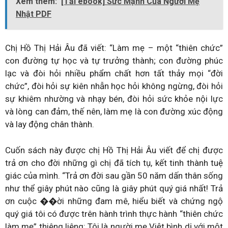
Xem thêm:
[Tải ebook] Sức Mạnh Của Người Mẹ
Nhật PDF
Chị Hồ Thị Hải Âu đã viết: “Làm mẹ – một “thiên chức”
con đường tự học và tự trưởng thành; con đường phúc
lạc và đòi hỏi nhiều phẩm chất hơn tất thảy mọi “đời
chức”, đòi hỏi sự kiên nhẫn học hỏi không ngừng, đòi hỏi
sự khiêm nhường và nhạy bén, đòi hỏi sức khỏe nội lực
và lòng can đảm, thế nên, làm mẹ là con đường xúc động
và lay động chân thành.
Cuốn sách này được chị Hồ Thị Hải Âu viết để chị được
trả ơn cho đời những gì chị đã tích tụ, kết tinh thành tuệ
giác của mình. “Trả ơn đời sau gần 50 năm dấn thân sống
như thể giây phút nào cũng là giây phút quý giá nhất! Trả
ơn cuộc ��ời những đam mê, hiểu biết và chứng ngộ
quý giá tôi có được trên hành trình thực hành “thiên chức
làm mẹ” thiêng liêng: Tôi là người mẹ Việt bình dị với một