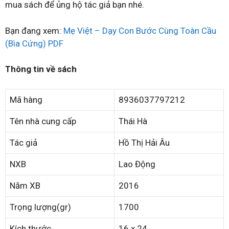
mua sách để ủng hộ tác giả bạn nhé.
Bạn đang xem:
Mẹ Việt – Dạy Con Bước Cùng Toàn Cầu
(Bìa Cứng) PDF
Thông tin về sách
Mã hàng
8936037797212
Tên nhà cung cấp
Thái Hà
Tác giả
Hồ Thị Hải Âu
NXB
Lao Động
Năm XB
2016
Trọng lượng(gr)
1700
Kích thước
16 x 24