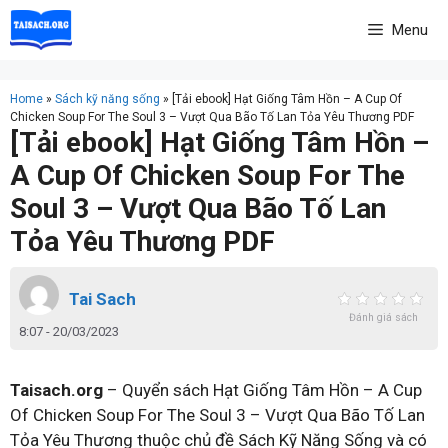
Skip
Menu
to
content
Home
»
Sách kỹ năng sống
»
[Tải ebook] Hạt Giống Tâm Hồn – A Cup Of
Chicken Soup For The Soul 3 – Vượt Qua Bão Tố Lan Tỏa Yêu Thương PDF
[Tải ebook] Hạt Giống Tâm Hồn –
A Cup Of Chicken Soup For The
Soul 3 – Vượt Qua Bão Tố Lan
Tỏa Yêu Thương PDF
Tai Sach
Đánh giá sách
8:07 - 20/03/2023
Taisach.org
– Quyển sách Hạt Giống Tâm Hồn – A Cup
Of Chicken Soup For The Soul 3 – Vượt Qua Bão Tố Lan
Tỏa Yêu Thương thuộc chủ đề Sách Kỹ Năng Sống và có