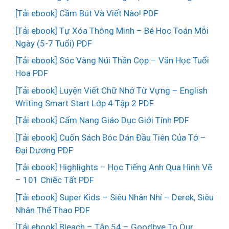
[Tải ebook] Cầm Bút Và Viết Nào! PDF
[Tải ebook] Tự Xóa Thông Minh – Bé Học Toán Mỗi
Ngày (5-7 Tuổi) PDF
[Tải ebook] Sóc Vàng Núi Thần Cọp – Văn Học Tuổi
Hoa PDF
[Tải ebook] Luyện Viết Chữ Nhớ Từ Vựng – English
Writing Smart Start Lớp 4 Tập 2 PDF
[Tải ebook] Cẩm Nang Giáo Dục Giới Tính PDF
[Tải ebook] Cuốn Sách Bóc Dán Đầu Tiên Của Tớ –
Đại Dương PDF
[Tải ebook] Highlights – Học Tiếng Anh Qua Hình Vẽ
– 101 Chiếc Tất PDF
[Tải ebook] Super Kids – Siêu Nhân Nhí – Derek, Siêu
Nhân Thể Thao PDF
[Tải ebook] Bleach – Tập 54 – Goodbye To Our