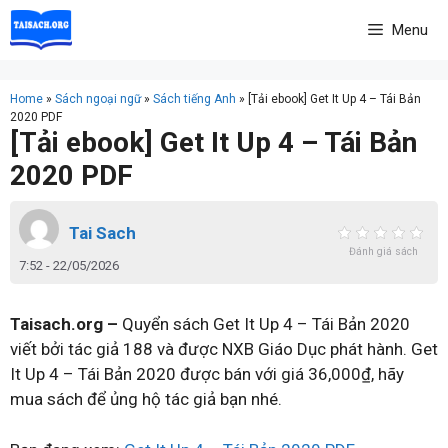
Skip
Menu
to
content
Home
»
Sách ngoại ngữ
»
Sách tiếng Anh
»
[Tải ebook] Get It Up 4 – Tái Bản
2020 PDF
[Tải ebook] Get It Up 4 – Tái Bản
2020 PDF
Tai Sach
Đánh giá sách
7:52 - 22/05/2026
Taisach.org –
Quyển sách Get It Up 4 – Tái Bản 2020
viết bởi tác giả 188 và được NXB Giáo Dục phát hành. Get
It Up 4 – Tái Bản 2020 được bán với giá 36,000₫, hãy
mua sách để ủng hộ tác giả bạn nhé.