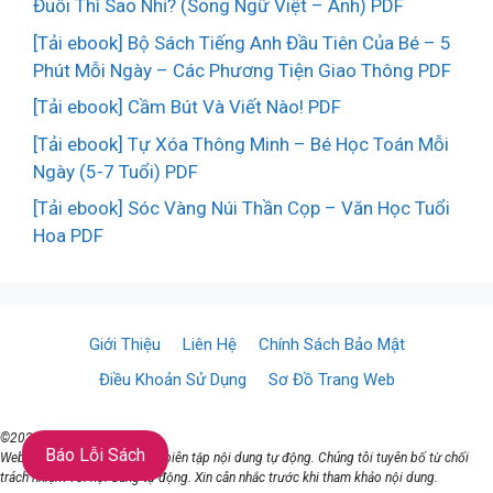
Đuôi Thì Sao Nhỉ? (Song Ngữ Việt – Anh) PDF
[Tải ebook] Bộ Sách Tiếng Anh Đầu Tiên Của Bé – 5
Phút Mỗi Ngày – Các Phương Tiện Giao Thông PDF
[Tải ebook] Cầm Bút Và Viết Nào! PDF
[Tải ebook] Tự Xóa Thông Minh – Bé Học Toán Mỗi
Ngày (5-7 Tuổi) PDF
[Tải ebook] Sóc Vàng Núi Thần Cọp – Văn Học Tuổi
Hoa PDF
Giới Thiệu
Liên Hệ
Chính Sách Bảo Mật
Điều Khoản Sử Dụng
Sơ Đồ Trang Web
©2021 ♥ TaiSach.Org
Báo Lỗi Sách
Website đang sử dụng AI để biên tập nội dung tự động. Chúng tôi tuyên bố từ chối
trách nhiệm với nội dung tự động. Xin cân nhắc trước khi tham khảo nội dung.