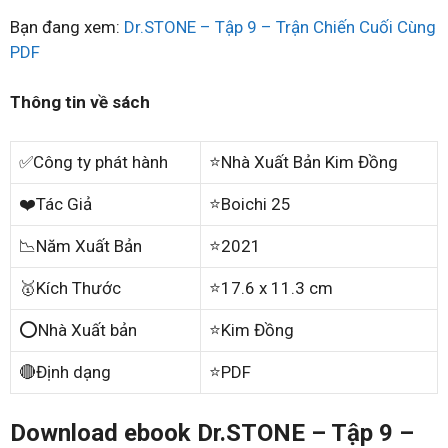
Bạn đang xem:
Dr.STONE – Tập 9 – Trận Chiến Cuối Cùng
PDF
Thông tin về sách
✅Công ty phát hành
⭐Nhà Xuất Bản Kim Đồng
❤️Tác Giả
⭐Boichi 25
📉Năm Xuất Bản
⭐2021
🥇Kích Thước
⭐17.6 x 11.3 cm
⭕Nhà Xuất bản
⭐Kim Đồng
🔴Định dạng
⭐PDF
Download ebook Dr.STONE – Tập 9 –