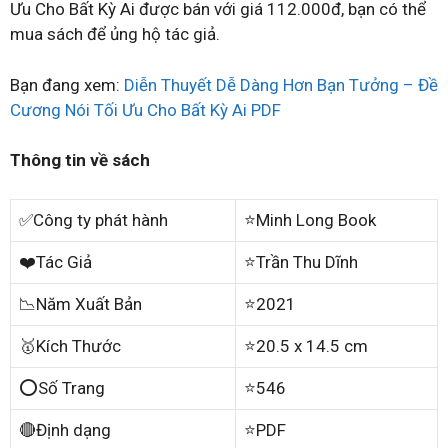
Ưu Cho Bất Kỳ Ai được bán với giá 112.000đ, bạn có thể
mua sách để ủng hộ tác giả.
Bạn đang xem:
Diễn Thuyết Dễ Dàng Hơn Bạn Tưởng – Đề
Cương Nói Tối Ưu Cho Bất Kỳ Ai PDF
Thông tin về sách
✅Công ty phát hành
⭐Minh Long Book
❤️Tác Giả
⭐Trần Thu Dĩnh
📉Năm Xuất Bản
⭐2021
🥇Kích Thước
⭐20.5 x 14.5 cm
⭕Số Trang
⭐546
🔴Định dạng
⭐PDF