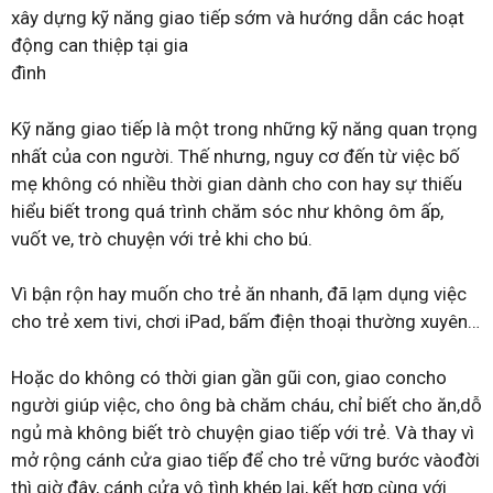
xây dựng kỹ năng giao tiếp sớm và hướng dẫn các hoạt
động can thiệp tại gia
đình
Kỹ năng giao tiếp là một trong những kỹ năng quan trọng
nhất của con người. Thế nhưng,
nguy cơ đến từ việc bố
mẹ không có nhiều thời gian dành cho
con hay sự thiếu
hiểu biết trong quá trình chăm sóc
như không ôm ấp,
vuốt
ve, trò chuyện với trẻ khi cho bú.
Vì bận rộn hay muốn
cho trẻ ăn nhanh, đã lạm dụng việc
cho trẻ xem tivi, chơi
iPad, bấm điện thoại thường xuyên…
Hoặc do không có
thời gian gần gũi con, giao con
cho
người giúp việc, cho
ông bà chăm cháu, chỉ biết cho ăn,
dỗ
ngủ mà không biết
trò chuyện giao tiếp với trẻ. Và
thay vì
mở rộng cánh cửa
giao tiếp để cho trẻ vững bước vào
đời
thì giờ đây, cánh
cửa vô tình khép lại, kết hợp cùng
với