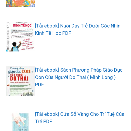
[Tải ebook] Nuôi Dạy Trẻ Dưới Góc Nhìn
Kinh Tế Học PDF
[Tải ebook] Sách Phương Pháp Giáo Dục
Con Của Người Do Thái ( Minh Long )
PDF
[Tải ebook] Cửa Sổ Vàng Cho Trí Tuệ Của
Trẻ PDF