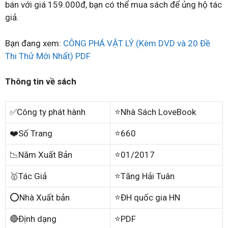
bán với giá 159.000đ, bạn có thể mua sách để ủng hộ tác
giả.
Bạn đang xem:
CÔNG PHÁ VẬT LÝ (Kèm DVD và 20 Đề
Thi Thử Mới Nhất) PDF
Thông tin về sách
✅Công ty phát hành
⭐Nhà Sách LoveBook
❤️Số Trang
⭐660
📉Năm Xuất Bản
⭐01/2017
🥇Tác Giả
⭐Tăng Hải Tuân
⭕Nhà Xuất bản
⭐ĐH quốc gia HN
🔴Định dạng
⭐PDF