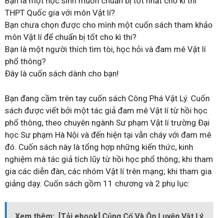
Bạn là một học sinh muốn chuẩn bị tốt nhất cho kì thi
THPT Quốc gia với môn Vật lí?
Bạn chưa chọn được cho mình một cuốn sách tham khảo
môn Vật lí để chuẩn bị tốt cho kì thi?
Bạn là một người thích tìm tòi, học hỏi và đam mê Vật lí
phổ thông?
Đây là cuốn sách dành cho bạn!
Bạn đang cầm trên tay cuốn sách Công Phá Vật Lý. Cuốn
sách được viết bởi một tác giả đam mê Vật lí từ hồi học
phổ thông, theo chuyên ngành Sư phạm Vật lí trường Đại
học Sư phạm Hà Nội và đến hiện tại vẫn cháy với đam mê
đó. Cuốn sách này là tổng hợp những kiến thức, kinh
nghiệm mà tác giả tích lũy từ hồi học phổ thông; khi tham
gia các diễn đàn, các nhóm Vật lí trên mạng; khi tham gia
giảng dạy. Cuốn sách gồm 11 chương và 2 phụ lục:
Xem thêm:
[Tải ebook] Củng Cố Và Ôn Luyện Vật Lý