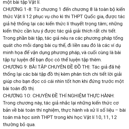
một bài tập Vật lí.
CHƯƠNG 1-8: Từ chương 1 đến chương 8 là toàn bộ kiến
thức Vật lí 12 phục vụ cho kì thi THPT Quốc gia, được tác
giả hệ thống lại các kiến thức lí thuyết trọng tâm; những
kiến thức cần lưu ý được tác giả giải thích rất chi tiết.
Trong phần bài tập, tác giả nêu ra các phương pháp tổng
quát cho mỗi dạng bài cụ thể, đi liền sau đó là các ví dụ
minh họa để vận dụng phương pháp, và cuối cùng là bài
tập tự luyện để bạn đọc có thể luyện tập thêm.
CHƯƠNG 9: BÀI TẬP CHUYÊN ĐỀ ĐỒ THỊ: Tác giả đã hệ
thống lại các bài tập đồ thị kèm phân tích chi tiết lời giải
giúp cho bạn đọc có cái nhìn tốt hơn khi đứng trước một
bài toán đồ thị.
CHƯƠNG 1O: CHUYÊN ĐỀ THÍ NGHIỆM THỰC HÀNH:
Trong chương này, tác giả nhắc lại những kiến thức cơ
bản về bài toán thí nghiệm, thực hành và xử lí số liệu – bài
toán mà học sinh THPT trong khi học Vật lí 10, 11, 12
thường bỏ qua.