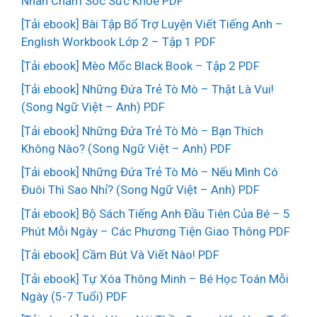
Nhân Chăm Sóc Sức Khỏe PDF
[Tải ebook] Bài Tập Bổ Trợ Luyện Viết Tiếng Anh –
English Workbook Lớp 2 – Tập 1 PDF
[Tải ebook] Mèo Mốc Black Book – Tập 2 PDF
[Tải ebook] Những Đứa Trẻ Tò Mò – Thật Là Vui!
(Song Ngữ Việt – Anh) PDF
[Tải ebook] Những Đứa Trẻ Tò Mò – Bạn Thích
Không Nào? (Song Ngữ Việt – Anh) PDF
[Tải ebook] Những Đứa Trẻ Tò Mò – Nếu Mình Có
Đuôi Thì Sao Nhỉ? (Song Ngữ Việt – Anh) PDF
[Tải ebook] Bộ Sách Tiếng Anh Đầu Tiên Của Bé – 5
Phút Mỗi Ngày – Các Phương Tiện Giao Thông PDF
[Tải ebook] Cầm Bút Và Viết Nào! PDF
[Tải ebook] Tự Xóa Thông Minh – Bé Học Toán Mỗi
Ngày (5-7 Tuổi) PDF