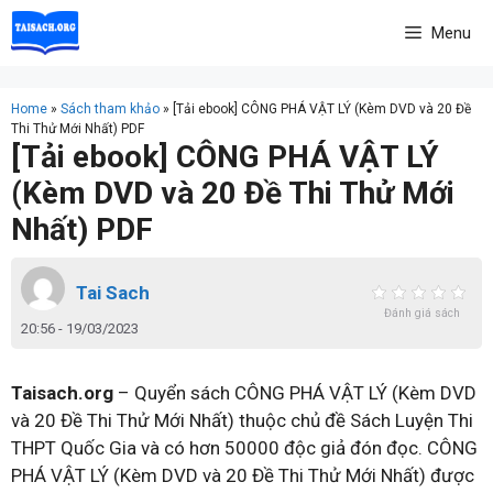
Skip
Menu
to
content
Home
»
Sách tham khảo
»
[Tải ebook] CÔNG PHÁ VẬT LÝ (Kèm DVD và 20 Đề
Thi Thử Mới Nhất) PDF
[Tải ebook] CÔNG PHÁ VẬT LÝ
(Kèm DVD và 20 Đề Thi Thử Mới
Nhất) PDF
Tai Sach
Đánh giá sách
20:56 - 19/03/2023
Taisach.org
– Quyển sách CÔNG PHÁ VẬT LÝ (Kèm DVD
và 20 Đề Thi Thử Mới Nhất) thuộc chủ đề Sách Luyện Thi
THPT Quốc Gia và có hơn 50000 độc giả đón đọc. CÔNG
PHÁ VẬT LÝ (Kèm DVD và 20 Đề Thi Thử Mới Nhất) được