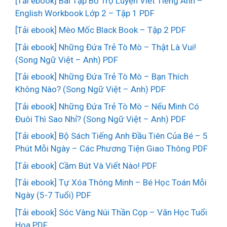
[Tải ebook] Bài Tập Bổ Trợ Luyện Viết Tiếng Anh –
English Workbook Lớp 2 – Tập 1 PDF
[Tải ebook] Mèo Mốc Black Book – Tập 2 PDF
[Tải ebook] Những Đứa Trẻ Tò Mò – Thật Là Vui!
(Song Ngữ Việt – Anh) PDF
[Tải ebook] Những Đứa Trẻ Tò Mò – Bạn Thích
Không Nào? (Song Ngữ Việt – Anh) PDF
[Tải ebook] Những Đứa Trẻ Tò Mò – Nếu Mình Có
Đuôi Thì Sao Nhỉ? (Song Ngữ Việt – Anh) PDF
[Tải ebook] Bộ Sách Tiếng Anh Đầu Tiên Của Bé – 5
Phút Mỗi Ngày – Các Phương Tiện Giao Thông PDF
[Tải ebook] Cầm Bút Và Viết Nào! PDF
[Tải ebook] Tự Xóa Thông Minh – Bé Học Toán Mỗi
Ngày (5-7 Tuổi) PDF
[Tải ebook] Sóc Vàng Núi Thần Cọp – Văn Học Tuổi
Hoa PDF