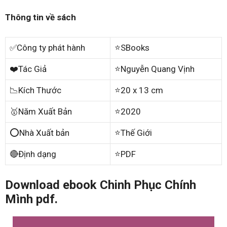
Thông tin về sách
✅Công ty phát hành
⭐SBooks
❤️Tác Giả
⭐Nguyễn Quang Vịnh
📉Kích Thước
⭐20 x 13 cm
🥇Năm Xuất Bản
⭐2020
⭕Nhà Xuất bản
⭐Thế Giới
🔴Định dạng
⭐PDF
Download ebook Chinh Phục Chính
Mình pdf.