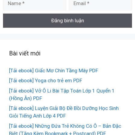
Bài viết mới
[Tải ebook] Giấc Mơ Chín Tầng Mây PDF
[Tải ebook] Yoga cho trẻ em PDF
[Tải ebook] Vở Ô Li Bài Tập Toán Lớp 1 Quyển 1
(Hồng Ân) PDF
[Tải ebook] Luyện Giải Bộ Đề Bồi Dưỡng Học Sinh
Giỏi Tiếng Anh Lớp 4 PDF
[Tải ebook] Những Đứa Trẻ Không Có Ô – Bản Đặc
Biệt (Tặng Kèm Bookmark + Postcard) PDF