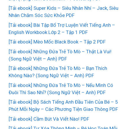
[Tải ebook] Super Kids – Siêu Nhân Nhí – Jack, Siêu
Nhân Chăm Sóc Sức Khỏe PDF
[Tải ebook] Bài Tập Bổ Trợ Luyện Viết Tiếng Anh –
English Workbook Lớp 2 – Tập 1 PDF
[Tải ebook] Mèo Mốc Black Book – Tập 2 PDF
[Tải ebook] Những Đứa Trẻ Tò Mò – Thật Là Vui!
(Song Ngữ Việt – Anh) PDF
[Tải ebook] Những Đứa Trẻ Tò Mò – Bạn Thích
Không Nào? (Song Ngữ Việt – Anh) PDF
[Tải ebook] Những Đứa Trẻ Tò Mò – Nếu Mình Có
Đuôi Thì Sao Nhỉ? (Song Ngữ Việt – Anh) PDF
[Tải ebook] Bộ Sách Tiếng Anh Đầu Tiên Của Bé – 5
Phút Mỗi Ngày – Các Phương Tiện Giao Thông PDF
[Tải ebook] Cầm Bút Và Viết Nào! PDF
[Tải ebook] Tự Xóa Thông Minh – Bé Học Toán Mỗi