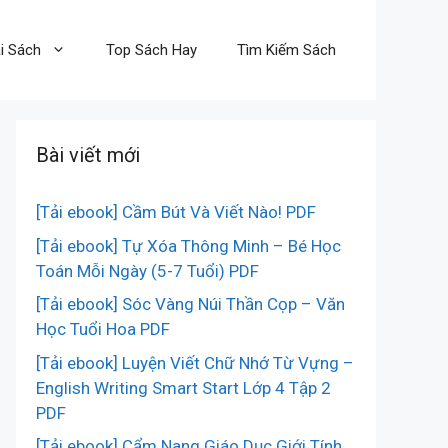
i Sách
Top Sách Hay
Tìm Kiếm Sách
Bài viết mới
[Tải ebook] Cầm Bút Và Viết Nào! PDF
[Tải ebook] Tự Xóa Thông Minh – Bé Học
Toán Mỗi Ngày (5-7 Tuổi) PDF
[Tải ebook] Sóc Vàng Núi Thần Cọp – Văn
Học Tuổi Hoa PDF
[Tải ebook] Luyện Viết Chữ Nhớ Từ Vựng –
English Writing Smart Start Lớp 4 Tập 2
PDF
[Tải ebook] Cẩm Nang Giáo Dục Giới Tính