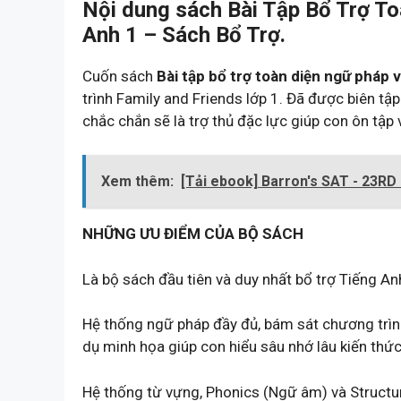
Nội dung sách Bài Tập Bổ Trợ T
Anh 1 – Sách Bổ Trợ.
Cuốn sách
Bài tập bổ trợ toàn diện ngữ pháp 
trình Family and Friends lớp 1. Đã được biên tậ
chắc chắn sẽ là trợ thủ đặc lực giúp con ôn tập
Xem thêm:
[Tải ebook] Barron's SAT - 23RD
NHỮNG ƯU ĐIỂM CỦA BỘ SÁCH
Là bộ sách đầu tiên và duy nhất bổ trợ Tiếng An
Hệ thống ngữ pháp đầy đủ, bám sát chương trình
dụ minh họa giúp con hiểu sâu nhớ lâu kiến thứ
Hệ thống từ vựng, Phonics (Ngữ âm) và Structur