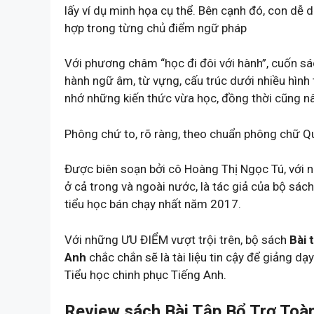
lấy ví dụ minh họa cụ thể. Bên cạnh đó, con dễ
hợp trong từng chủ điểm ngữ pháp
Với phương châm “học đi đôi với hành”, cuốn sá
hành ngữ âm, từ vựng, cấu trúc dưới nhiều hình
nhớ những kiến thức vừa học, đồng thời cũng n
Phông chứ to, rõ ràng, theo chuẩn phông chữ Q
Được biên soạn bởi cô Hoàng Thị Ngọc Tú, với 
ở cả trong và ngoài nước, là tác giả của bộ sá
tiểu học bán chạy nhất năm 2017.
Với những ƯU ĐIỂM vượt trội trên, bộ sách
Bài 
Anh
chắc chắn sẽ là tài liệu tin cậy để giảng d
Tiểu học chinh phục Tiếng Anh.
Review sách Bài Tập Bổ Trợ Toà