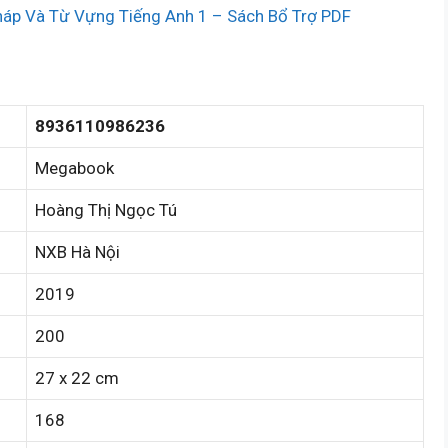
háp Và Từ Vựng Tiếng Anh 1 – Sách Bổ Trợ PDF
8936110986236
Megabook
Hoàng Thị Ngọc Tú
NXB Hà Nội
2019
200
27 x 22 cm
168