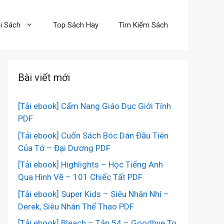
i Sách
Top Sách Hay
Tìm Kiếm Sách
Bài viết mới
[Tải ebook] Cẩm Nang Giáo Dục Giới Tính
PDF
[Tải ebook] Cuốn Sách Bóc Dán Đầu Tiên
Của Tớ – Đại Dương PDF
[Tải ebook] Highlights – Học Tiếng Anh
Qua Hình Vẽ – 101 Chiếc Tất PDF
[Tải ebook] Super Kids – Siêu Nhân Nhí –
Derek, Siêu Nhân Thể Thao PDF
[Tải ebook] Bleach – Tập 54 – Goodbye To