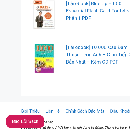
[Tải ebook] Blue Up – 600
Essential Flash Card For Ielts
Phần 1 PDF
[Tải ebook] 10.000 Câu Đàm
Thoại Tiếng Anh – Giao Tiếp 
Bản Nhất – Kèm CD PDF
Giới Thiệu
Liên Hệ
Chính Sách Bảo Mật
Điều Khoả
Báo Lỗi Sách
©2021 ♥ TaiSach.Org
Website đang sử dụng AI để biên tập nội dung tự động. Chúng tôi tuyên b