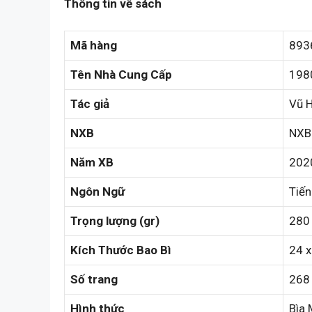
Thông tin về sách
Mã hàng
893
Tên Nhà Cung Cấp
198
Tác giả
Vũ H
NXB
NXB 
Năm XB
202
Ngôn Ngữ
Tiến
Trọng lượng (gr)
280
Kích Thước Bao Bì
24 
Số trang
268
Hình thức
Bìa