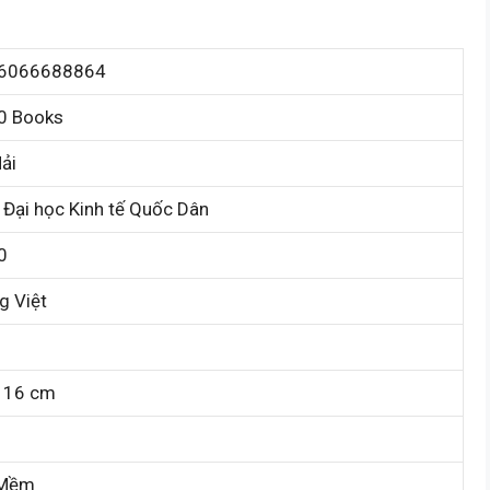
6066688864
0 Books
ải
Đại học Kinh tế Quốc Dân
0
g Việt
x 16 cm
 Mềm