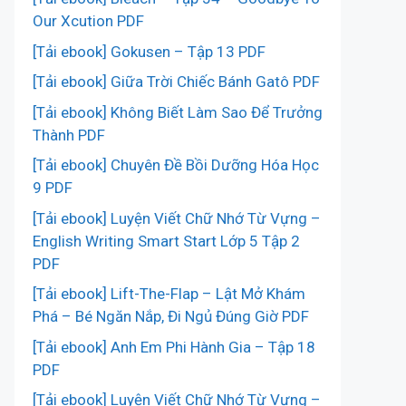
Our Xcution PDF
[Tải ebook] Gokusen – Tập 13 PDF
[Tải ebook] Giữa Trời Chiếc Bánh Gatô PDF
[Tải ebook] Không Biết Làm Sao Để Trưởng
Thành PDF
[Tải ebook] Chuyên Đề Bồi Dưỡng Hóa Học
9 PDF
[Tải ebook] Luyện Viết Chữ Nhớ Từ Vựng –
English Writing Smart Start Lớp 5 Tập 2
PDF
[Tải ebook] Lift-The-Flap – Lật Mở Khám
Phá – Bé Ngăn Nắp, Đi Ngủ Đúng Giờ PDF
[Tải ebook] Anh Em Phi Hành Gia – Tập 18
PDF
[Tải ebook] Luyện Viết Chữ Nhớ Từ Vựng –